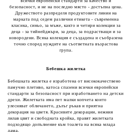
всички европейски стандарти за качество и
безопасност, и не на последно място - достъпна цена.
Дружеството разпределя продуктовите линии на
марката под седем различни етикета - съвременна
класика, синьо, за мъже, както и четири колекции за
деца - за тийнейджъри, за деца, за подрастващи и за
новородени. Всяка колекция е създадена и съобразена
точно според нуждите на съответната възрастова
група.
Бебешка жилетка
Бебешката жилетка е изработена от висококачествено
памучно плетиво, катоса спазени всички европейски
стандарти за безопасност при изработването на детски
дрехи. Жилетката има пет малки копчета които
улесняват обличането, дълъг ръкав и приятна
декорация на цветя. Красивите декорации, нежния
лилав цвят и свободната кройка, правят жилетката
подходящо допълнение към тоалета на всяка млада
дама.