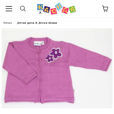
Начало
Детски дрехи & Детски обувки