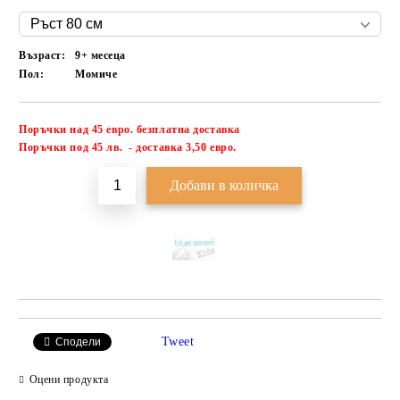
Възраст:
9+ месеца
Пол:
Момиче
Поръчки над 45 евро. безплатна доставка
Добави в желани
П
оръчки под 45 лв. - доставка 3,50 евро.
Tweet
Сподели
Оцени продукта