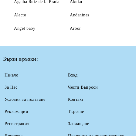
Agatha Ruiz de la Prada
Akuku
Alecto
Andanines
Angel baby
Arbor
Бързи връзки:
Начало
Вход
За Нас
Чести Въпроси
Условия за ползване
Контакт
Рекламации
Търсене
Регистрация
Заплащане
Доставка
Политика на поверителност