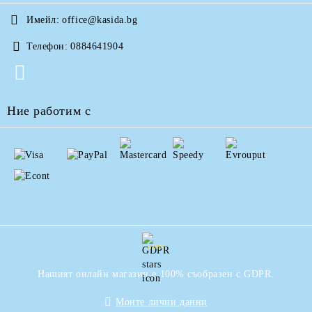
Имейл:
office@kasida.bg
Телефон:
0884641904
Ние работим с
GDPR
Нашият онлайн магазин е 100% съобразен с GDPR.
Моите лични данни