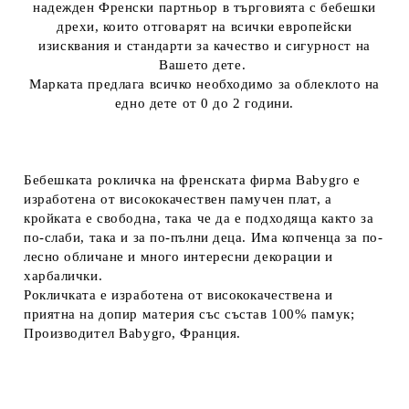
надежден Френски партньор в търговията с бебешки
дрехи, които отговарят на всички европейски
изисквания и стандарти за качество и сигурност на
Вашето дете.
Марката предлага всичко необходимо за облеклото на
едно дете от 0 до 2 години.
Бебешката рокличка на френската фирма Babygro е
изработена от висококачествен памучен плат, а
кройката е свободна, така че да е подходяща както за
по-слаби, така и за по-пълни деца. Има копченца за по-
лесно обличане и много интересни декорации и
харбалички.
Рокличката е изработена от висококачествена и
приятна на допир материя със състав 100% памук;
Производител Babygro, Франция.