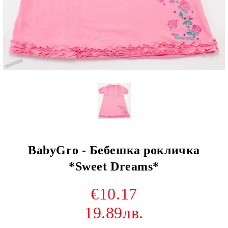
BabyGro - Бебешка рокличка
*Sweet Dreams*
€10.17
19.89лв.