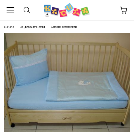
Начало
За детската стая
Спални комплекти