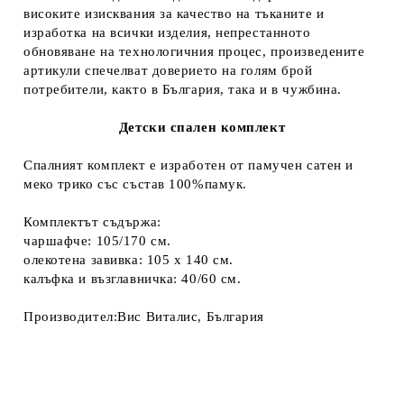
високите изисквания за качество на тъканите и
изработка на всички изделия, непрестанното
обновяване на технологичния процес, произведените
артикули спечелват доверието на голям брой
потребители, както в България, така и в чужбина.
Детски спален комплект
Спалният комплект е изработен от
памучен сатен
и
меко трико със състав 100%памук.
Комплектът съдържа:
чаршафче: 105/170 см.
олекотена завивка: 105 х 140 см.
калъфка и възглавничка: 40/60 см.
Производител:Вис Виталис, България