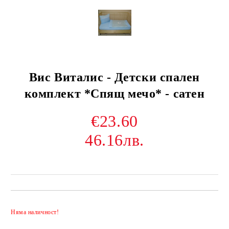
Вис Виталис - Детски спален
комплект *Спящ мечо* - сатен
€23.60
46.16лв.
Добави в желани
Няма наличност!