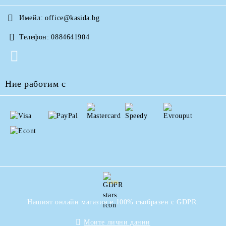
Имейл:
office@kasida.bg
Телефон:
0884641904
Ние работим с
GDPR
Нашият онлайн магазин е 100% съобразен с GDPR.
Моите лични данни