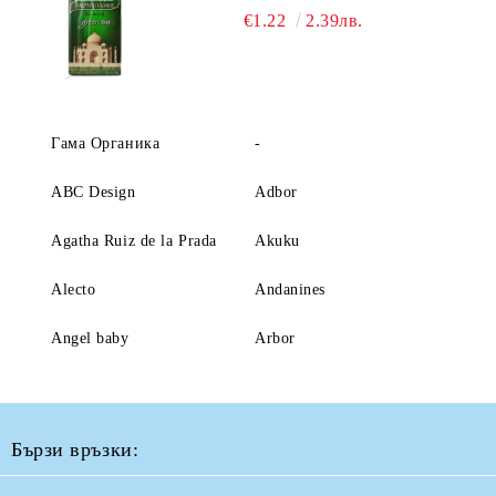
€1.22
2.39лв.
Гама Органика
-
ABC Design
Adbor
Agatha Ruiz de la Prada
Akuku
Alecto
Andanines
Angel baby
Arbor
Бързи връзки: