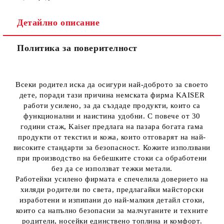
Детайлно описание
Политика за поверителност
Всеки родител иска да осигури най-доброто за своето
дете, поради тази причина немската фирма KAISER
работи усилено, за да създаде продукти, които са
функционални и наистина удобни. С повече от 30
години стаж, Kaiser предлага на пазара богата гама
продукти от текстил и кожа, които отговарят на най-
високите стандарти за безопасност. Кожите използвани
при производство на бебешките стоки са обработени
без да се използват тежки метали.
Работейки усилено фирмата е спечелила доверието на
хиляди родители по света, предлагайки майсторски
изработени и изпипани до най-малкия детайл стоки,
които са напълно безопасни за малчуганите и техните
родители, носейки единствено топлина и комфорт.