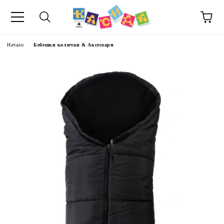
Начало
Бебешки колички & Аксесоари