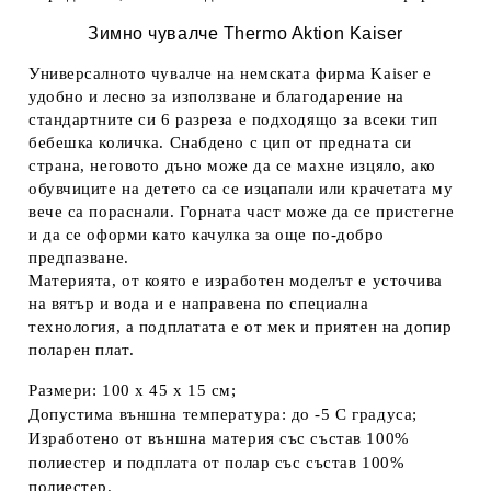
Зимно чувалче Thermo Aktion Kaiser
Универсалното чувалче на немската фирма Kaiser е
удобно и лесно за използване и благодарение на
стандартните си 6 разреза е подходящо за всеки тип
бебешка количка. Снабдено с цип от предната си
страна, неговото дъно може да се махне изцяло, ако
обувчиците на детето са се изцапали или крачетата му
вече са пораснали. Горната част може да се пристегне
и да се оформи като качулка за още по-добро
предпазване.
Материята, от която е изработен моделът е усточива
на вятър и вода и е направена по специална
технология, а подплатата е от мек и приятен на допир
поларен плат.
Размери: 100 х 45 х 15 см;
Допустима външна температура: до -5 С градуса;
Изработено от външна материя със състав 100%
полиестер и подплата от полар със състав 100%
полиестер.