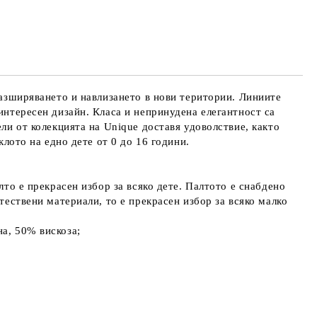
разширяването и навлизането в нови територии. Линиите
интересен дизайн. Класа и непринудена елегантност са
ели от колекцията на Unique доставя удоволствие, както
клото на едно дете от 0 до 16 години.
лто е прекрасен избор за всяко дете. Палтото е снабдено
тествени материали, то е прекрасен избор за всяко малко
на, 50% вискоза;