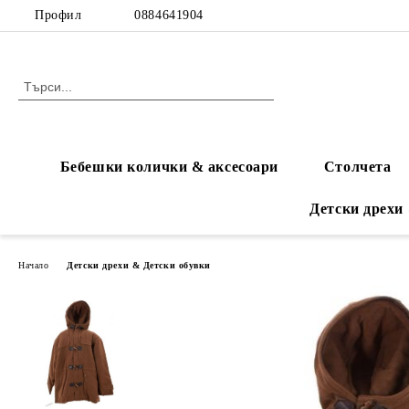
Профил
0884641904
Бебешки колички & аксесоари
Столчета
Детски дрехи
Начало
Детски дрехи & Детски обувки