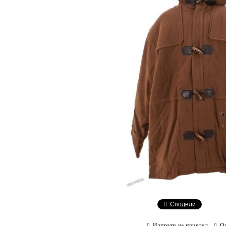
Сподели
Изпрати на приятел
О