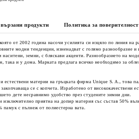
вързани продукти
Политика за поверителност
 която от 2002 година насочи усилията си изцяло по линия на 
товните модни тенденции, изненадват с голямо разнообразие и 
и наситени, земни, с бляскави акценти. Разнообразието на мод
ън, така и у дома. Марката предлага всичко необходимо за обле
и естествени материи на гръцката фирма Unique S. A., това па
, закопчаваща се с копчета. Изработено от висококачествени ес
ашето дете несравнимо удобство през студените зимни дни.
 и изключително приятна на допир материя със състав 50% въл
% памук с пълнеж от полиестерна вата.