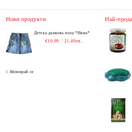
Нови продукти
Най-прод
Детска дънкова пола *Нина*
€10.99
21.49лв.
Абонирай се