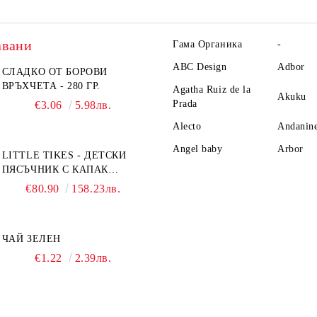
авани
Гама Органика
-
ABC Design
Adbor
СЛАДКО ОТ БОРОВИ
ВРЪХЧЕТА - 280 ГР.
Agatha Ruiz de la
Akuku
Prada
€3.06
5.98лв.
Alecto
Andanin
Angel baby
Arbor
LITTLE TIKES - ДЕТСКИ
ПЯСЪЧНИК С КАПАК
TURTLE
€80.90
158.23лв.
ЧАЙ ЗЕЛЕН
€1.22
2.39лв.