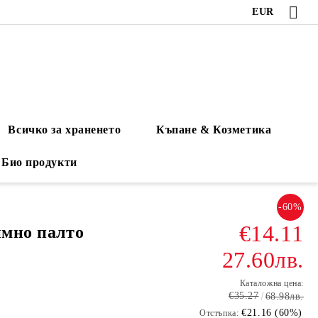
EUR
Всичко за храненето
Къпане & Козметика
Био продукти
-60%
€14.11
имно палто
27.60лв.
Каталожна цена:
€35.27
68.98лв.
€21.16 (60%)
Отстъпка: