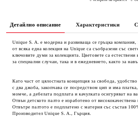
Детайлно описание
Характеристики
С
Unique S. A. е модерна и развиваща се гръцка компания,
от всяка една колекция на Unique са съобразени със све
ключовите думи за колекцията. Цветовете са естествени 
за специални случаи, така и в ежедневието, както за нав
Като част от цялостната концепция за свобода, удобство 
с два джоба, закопчава се посредством цип и има платка
момче, а дебелата подплата и качулката осигуряват на в
Отвън детското палто е изработено от висококачествена
Отвътре палтото е подплатено с материя със състав 100
Производител Unique S. A., Гърция.