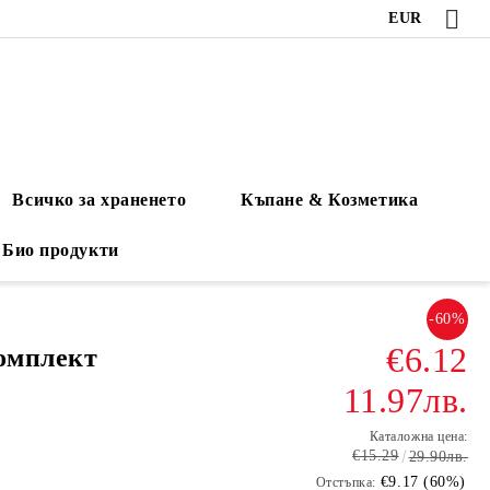
EUR
Всичко за храненето
Къпане & Козметика
Био продукти
-60%
€6.12
комплект
11.97лв.
Каталожна цена:
€15.29
29.90лв.
€9.17 (60%)
Отстъпка: