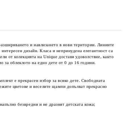
 разширяването и навлизането в нови територии. Линиите
и интересен дизайн. Класа и непринудена елегантност са
ели от колекцията на Unique доставя удоволствие, както
мо за облеклото на едно дете от 0 до 16 години.
мплект е прекрасен избор за всяко дете. Свободната
Свежите цветове и веселите щампи допълват прекрасно
напълно безвредни и не дразнят детската кожа;