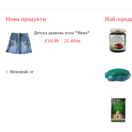
Нови продукти
Най-прод
Детска дънкова пола *Нина*
€10.99
21.49лв.
Абонирай се