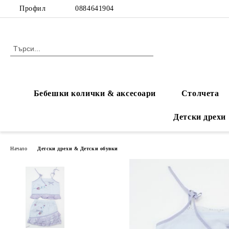
Профил
0884641904
Бебешки колички & аксесоари
Столчета
Детски дрехи
Начало
Детски дрехи & Детски обувки