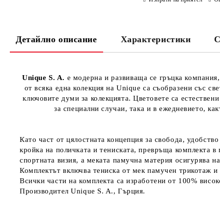
Детайлно описание
Характеристики
С
Unique S. A.
е модерна и развиваща се гръцка компания,
от всяка една колекция на Unique са съобразени със св
ключовите думи за колекцията. Цветовете са естествени
за специални случаи, така и в ежедневието, как
Като част от цялостната концепция за свобода, удобство
кройка на поличката и тениската, превръща комплекта в 
спортната визия, а меката памучна материя осигурява н
Комплектът включва тениска от мек памучен трикотаж и 
Всички части на комплекта са изработени от 100% висок
Производител Unique S. A., Гърция.