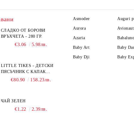
авани
Asmodee
Auguri p
Aurora
Avionaut
СЛАДКО ОТ БОРОВИ
ВРЪХЧЕТА - 280 ГР.
Azaria
Babalun
€3.06
5.98лв.
Baby Art
Baby Da
Baby Dji
Baby Ex
LITTLE TIKES - ДЕТСКИ
ПЯСЪЧНИК С КАПАК
TURTLE
€80.90
158.23лв.
ЧАЙ ЗЕЛЕН
€1.22
2.39лв.