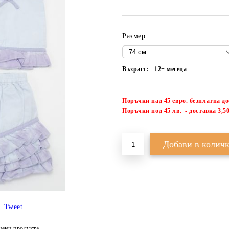
Размер:
Възраст:
12+ месеца
Поръчки над 45 евро. безплатна д
П
оръчки под 45 лв. - доставка 3,50
Tweet
цени продукта