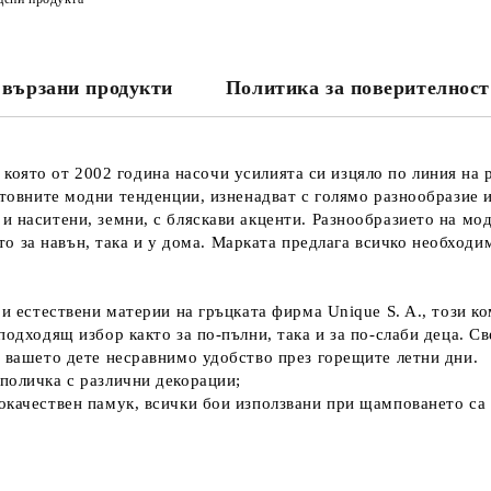
вързани продукти
Политика за поверителност
 която от 2002 година насочи усилията си изцяло по линия на
етовните модни тенденции, изненадват с голямо разнообразие 
 и наситени, земни, с бляскави акценти. Разнообразието на мод
то за навън, така и у дома. Марката предлага всичко необходи
 и естествени материи на гръцката фирма Unique S. A., този ко
подходящ избор както за по-пълни, така и за по-слаби деца. 
а вашето дете несравнимо удобство през горещите летни дни.
поличка с различни декорации;
окачествен памук, всички бои използвани при щамповането са 