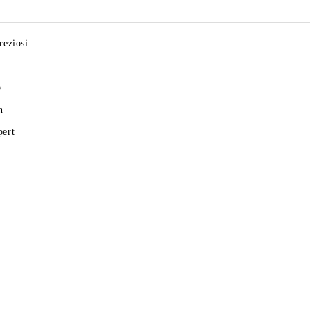
reziosi
o
n
pert