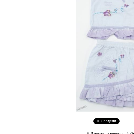
Сподели
Изпрати на приятел
О