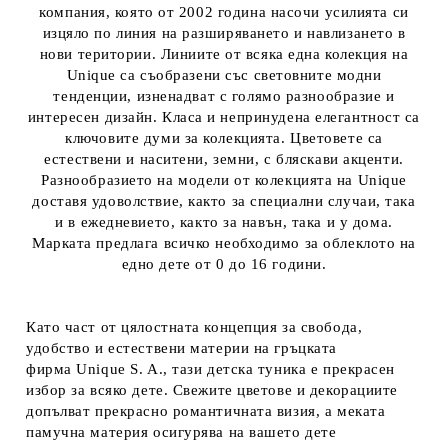
компания, която от 2002 година насочи усилията си
изцяло по линия на разширяването и навлизането в
нови територии. Линиите от всяка една колекция на
Unique са съобразени със световните модни
тенденции, изненадват с голямо разнообразие и
интересен дизайн. Класа и непринудена елегантност са
ключовите думи за колекцията. Цветовете са
естествени и наситени, земни, с бляскави акценти.
Разнообразието на модели от колекцията на Unique
доставя удоволствие, както за специални случаи, така
и в ежедневието, както за навън, така и у дома.
Марката предлага всичко необходимо за облеклото на
едно дете от 0 до 16 години.
Като част от цялостната концепция за свобода,
удобство и естествени материи на гръцката
фирма Unique S. A., тази детска туника е прекрасен
избор за всяко дете. Свежите цветове и декорациите
допълват прекрасно романтичната визия, а меката
памучна материя осигурява на вашето дете