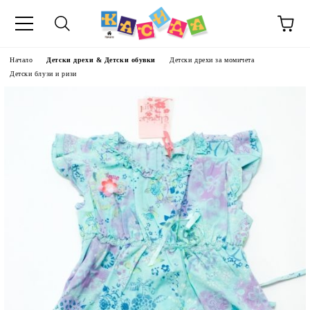
Начало
Детски дрехи & Детски обувки
Детски дрехи за момичета
Детски блузи и ризи