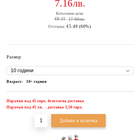
7.16лв.
Каталожна цена:
€9.15
17.90лв.
€5.49 (60%)
Отстъпка:
Размер:
Възраст:
10+ години
Поръчки над 45 евро. безплатна доставка
Добави в желани
П
оръчки под 45 лв. - доставка 3,50 евро.