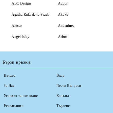
ABC Design
Adbor
Agatha Ruiz de la Prada
Akuku
Alecto
Andanines
Angel baby
Arbor
Бързи връзки:
Начало
Вход
За Нас
Чести Въпроси
Условия за ползване
Контакт
Рекламации
Търсене