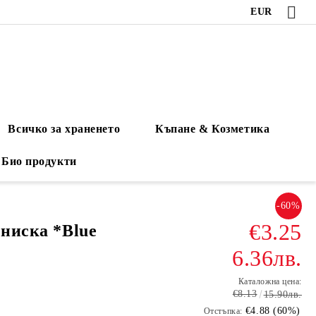
EUR
Всичко за храненето
Къпане & Козметика
Био продукти
-60%
€3.25
ениска *Blue
6.36лв.
Каталожна цена:
€8.13
15.90лв.
€4.88 (60%)
Отстъпка: