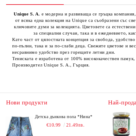
Unique S. A.
е модерна и развиваща се гръцка компания,
от всяка една колекция на Unique са съобразени със св
ключовите думи за колекцията. Цветовете са естествени
за специални случаи, така и в ежедневието, как
Като част от цялостната концепция за свобода, удобство
по-пълни, така и за по-слаби деца. Свежите цветове и в
несравнимо удобство през горещите летни дни.
Тениската е изработена от 100% висококачествен памук,
Производител Unique S. A., Гърция.
Нови продукти
Най-прод
Детска дънкова пола *Нина*
€10.99
21.49лв.