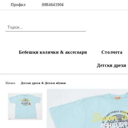
Профил
0884641904
Бебешки колички & аксесоари
Столчета
Детски дрехи
Начало
Детски дрехи & Детски обувки