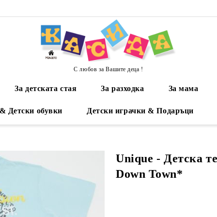
С любов за Вашите деца !
За детската стая
За разходка
За мама
 & Детски обувки
Детски играчки & Подаръци
Unique - Детска т
Down Town*