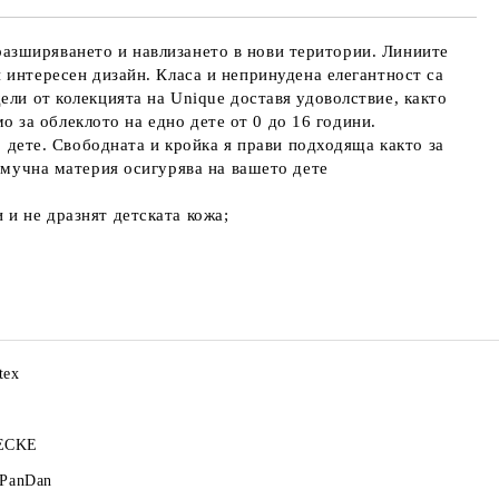
 разширяването и навлизането в нови територии. Линиите
и интересен дизайн. Класа и непринудена елегантност са
ели от колекцията на Unique доставя удоволствие, както
мо за облеклото на едно дете от 0 до 16 години.
о дете. Свободната и кройка я прави подходяща както за
памучна материя осигурява на вашето дете
 и не дразнят детската кожа;
tex
ECKE
 PanDan