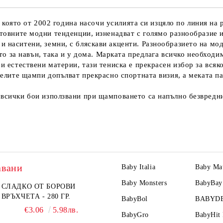
 която от 2002 година насочи усилията си изцяло по линия на
етовните модни тенденции, изненадват с голямо разнообразие 
 и наситени, земни, с бляскави акценти. Разнообразието на мод
то за навън, така и у дома. Марката предлага всичко необходи
 и естествени материи, тази тениска е прекрасен избор за всяк
еселите щампи допълват прекрасно спортната визия, а меката 
 всички бои използвани при щамповането са напълно безвредни
авани
Baby Italia
Baby Ma
Baby Monsters
BabyBay
СЛАДКО ОТ БОРОВИ
ВРЪХЧЕТА - 280 ГР.
BabyBol
BABYD
€3.06
5.98лв.
BabyGro
BabyHit