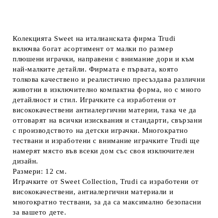
Колекцията Sweet на италианската фирма Trudi
включва богат асортимент от малки по размер
плюшени играчки, направени с внимание дори и към
най-малките детайли. Фирмата е първата, която
толкова качествено и реалистично пресъздава различни
животни в изключително компактна форма, но с много
детайлност и стил. Играчките са изработени от
висококачествени антиалергични материи, така че да
отговарят на всички изисквания и стандарти, свързани
с производството на детски играчки. Многократно
тествани и изработени с внимание играчките Trudi ще
намерят място във всеки дом със своя изключителен
дизайн.
Размери: 12 см.
Играчките от Sweet Collection, Trudi са изработени от
висококачествени, антиалергични материали и
многократно тествани, за да са максимално безопасни
за вашето дете.