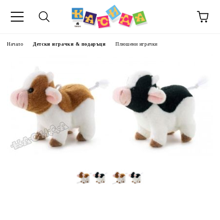
Начало
Детски играчки & подаръци
Плюшени играчки