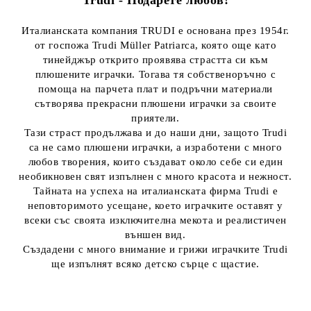
Trudi - Подарете любов!
Италианската компания TRUDI е основана през 1954г.
от госпожа Trudi Müller Patriarca, която още като
тинейджър открито проявява страстта си към
плюшените играчки. Тогава тя собственоръчно с
помоща на парчета плат и подръчни материали
сътворява прекрасни плюшени играчки за своите
приятели.
Тази страст продължава и до наши дни, защото Trudi
са не само плюшени играчки, а изработени с много
любов творения, които създават около себе си един
необикновен свят изпълнен с много красота и нежност.
Тайната на успеха на италианската фирма Trudi е
неповторимото усещане, което играчките оставят у
всеки със своята изключителна мекота и реалистичен
външен вид.
Създадени с много внимание и грижи играчките Trudi
ще изпълнят всяко детско сърце с щастие.