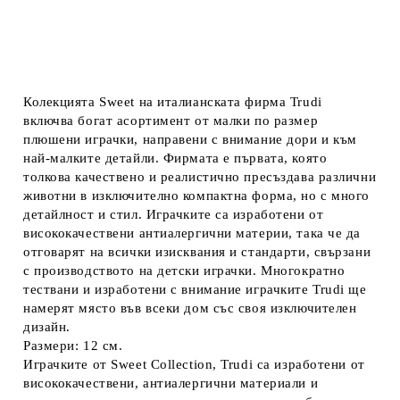
Колекцията Sweet на италианската фирма Trudi
включва богат асортимент от малки по размер
плюшени играчки, направени с внимание дори и към
най-малките детайли. Фирмата е първата, която
толкова качествено и реалистично пресъздава различни
животни в изключително компактна форма, но с много
детайлност и стил. Играчките са изработени от
висококачествени антиалергични материи, така че да
отговарят на всички изисквания и стандарти, свързани
с производството на детски играчки. Многократно
тествани и изработени с внимание играчките Trudi ще
намерят място във всеки дом със своя изключителен
дизайн.
Размери: 12 см.
Играчките от Sweet Collection, Trudi са изработени от
висококачествени, антиалергични материали и