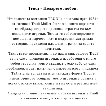
Trudi - Подарете любов!
Италианската компания TRUDI е основана през 1954г.
от госпожа Trudi Müller Patriarca, която още като
тинейджър открито проявява страстта си към
плюшените играчки. Тогава тя собственоръчно с
помоща на парчета плат и подръчни материали
сътворява прекрасни плюшени играчки за своите
приятели.
Тази страст продължава и до наши дни, защото Trudi
са не само плюшени играчки, а изработени с много
любов творения, които създават около себе си един
необикновен свят изпълнен с много красота и нежност.
Тайната на успеха на италианската фирма Trudi е
неповторимото усещане, което играчките оставят у
всеки със своята изключителна мекота и реалистичен
външен вид.
Създадени с много внимание и грижи играчките Trudi
ще изпълнят всяко детско сърце с щастие.