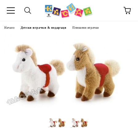
Начало
Детски играчки & подаръци
Плюшени играчки