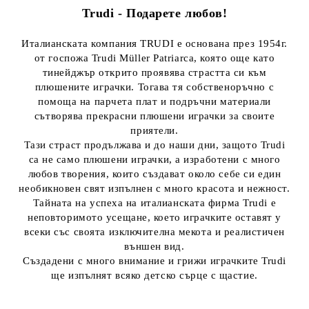
Trudi - Подарете любов!
Италианската компания TRUDI е основана през 1954г.
от госпожа Trudi Müller Patriarca, която още като
тинейджър открито проявява страстта си към
плюшените играчки. Тогава тя собственоръчно с
помоща на парчета плат и подръчни материали
сътворява прекрасни плюшени играчки за своите
приятели.
Тази страст продължава и до наши дни, защото Trudi
са не само плюшени играчки, а изработени с много
любов творения, които създават около себе си един
необикновен свят изпълнен с много красота и нежност.
Тайната на успеха на италианската фирма Trudi е
неповторимото усещане, което играчките оставят у
всеки със своята изключителна мекота и реалистичен
външен вид.
Създадени с много внимание и грижи играчките Trudi
ще изпълнят всяко детско сърце с щастие.