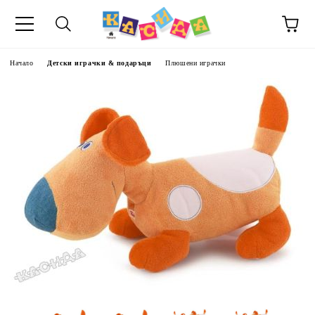
Начало
Детски играчки & подаръци
Плюшени играчки