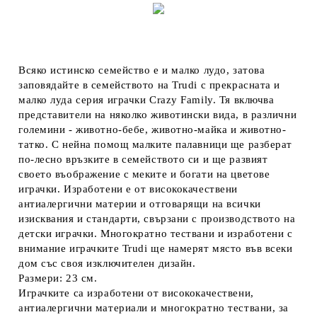
Всяко истинско семейство е и малко лудо, затова
заповядайте в семейството на Trudi с прекрасната и
малко луда серия играчки Crazy Family. Тя включва
представители на няколко животински вида, в различни
големини - животно-бебе, животно-майка и животно-
татко. С нейна помощ малките палавници ще разберат
по-лесно връзките в семейството си и ще развият
своето въображение с меките и богати на цветове
играчки. Изработени е от висококачествени
антиалергични материи и отговарящи на всички
изисквания и стандарти, свързани с производството на
детски играчки. Многократно тествани и изработени с
внимание играчките Trudi ще намерят място във всеки
дом със своя изключителен дизайн.
Размери: 23 см.
Играчките са изработени от висококачествени,
антиалергични материали и многократно тествани, за