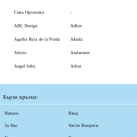
Гама Органика
-
ABC Design
Adbor
Agatha Ruiz de la Prada
Akuku
Alecto
Andanines
Angel baby
Arbor
Бързи връзки:
Начало
Вход
За Нас
Чести Въпроси