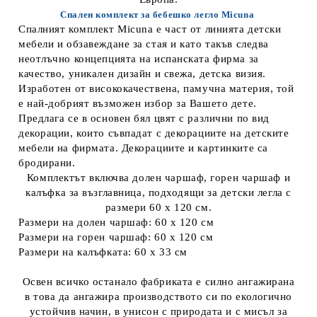
Спален комплект за бебешко легло Micuna
Спалният комплект Micuna е част от линията детски
мебели и обзавеждане за стая и като такъв следва
неотлъчно концепцията на испанската фирма за
качество, уникален дизайн и свежа, детска визия.
Изработен от висококачествена, памучна материя, той
е най-добрият възможен избор за Вашето дете.
Предлага се в основен бял цвят с различни по вид
декорации, които съвпадат с декорациите на детските
мебели на фирмата. Декорациите и картинките са
бродирани.
Комплектът включва долен чаршаф, горен чаршаф и
калъфка за възглавница, подходящи за детски легла с
размери 60 х 120 см.
Размери на долен чаршаф: 60 х 120 см
Размери на горен чаршаф: 60 х 120 см
Размери на калъфката: 60 х 33 см
Освен всичко останало фабриката е силно ангажирана
в това да ангажира производството си по екологично
устойчив начин, в унисон с природата и с мисъл за