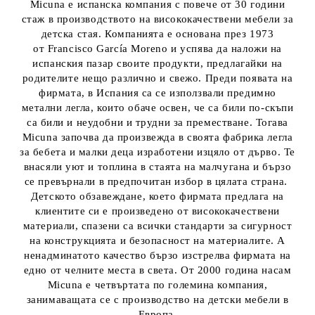
Micuna е испанска компания с повече от 30 години
стаж в производството на висококачествени мебели за
детска стая. Компанията е основана през 1973
от Francisco García Moreno и успява да наложи на
испанския пазар своите продукти, предлагайки на
родителите нещо различно и свежо. Преди появата на
фирмата, в Испания са се използвали предимно
метални легла, които обаче освен, че са били по-скъпи
са били и неудобни и трудни за преместване. Тогава
Micuna започва да произвежда в своята фабрика легла
за бебета и малки деца изработени изцяло от дърво. Те
внасяли уют и топлина в стаята на малчугана и бързо
се превърнали в предпочитан избор в цялата страна.
Детското обзавеждане, което фирмата предлага на
клиентите си е произведено от висококачествени
материали, спазени са всички стандарти за сигурност
на конструкцията и безопасност на материалите. А
ненадминатото качество бързо изстрелва фирмата на
едно от челните места в света. От 2000 година насам
Micuna е четвъртата по големина компания,
занимаващата се с производство на детски мебели в
Европа.