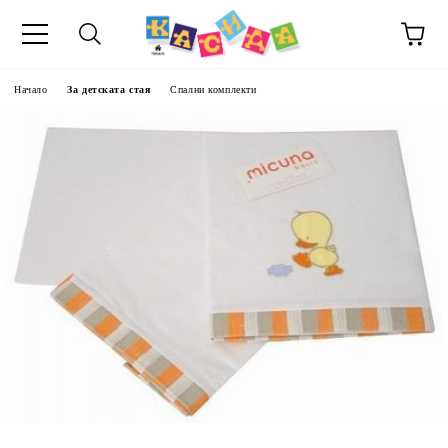
Начало
За детската стая
Спални комплекти