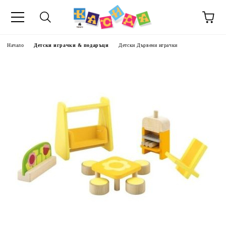
Начало
Детски играчки & подаръци
Детски Дървени играчки