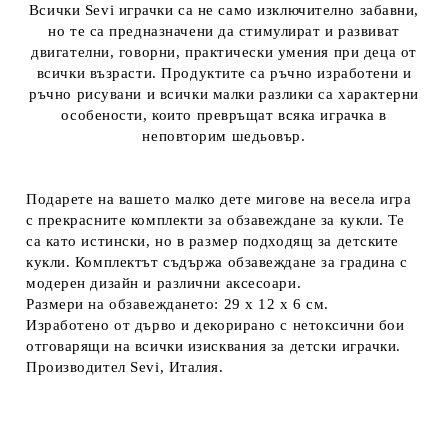
Всички Sevi играчки са не само изключително забавни,
но те са предназначени да стимулират и развиват
двигателни, говорни, практически умения при деца от
всички възрасти. Продуктите са ръчно изработени и
ръчно рисувани и всички малки разлики са характерни
особености, които превръщат всяка играчка в
неповторим шедьовър.
Подарете на вашето малко дете мигове на весела игра
с прекрасните комплекти за обзавеждане за кукли. Те
са като истински, но в размер подходящ за детските
кукли. Комплектът съдържа обзавеждане за градина с
модерен дизайн и различни аксесоари.
Размери на обзавеждането: 29 х 12 х 6 см.
Изработено от дърво и декорирано с нетоксични бои
отговарящи на всички изисквания за детски играчки.
Производител Sevi, Италия.