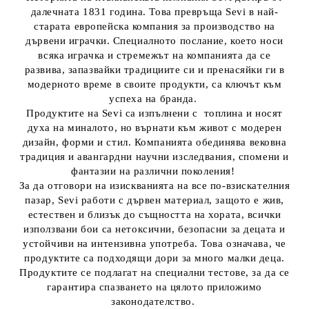
далечната 1831 година. Това превръща Sevi в най-
старата европейска компания за производство на
дървени играчки. Специалното послание, което носи
всяка играчка и стремежът на компанията да се
развива, запазвайки традициите си и пренасяйки ги в
модерното време в своите продукти, са ключът към
успеха на бранда.
Продуктите на Sevi са изпълнени с топлина и носят
духа на миналото, но върнати към живот с модерен
дизайн, форми и стил. Компанията обединява вековна
традиция и авангардни научни изследвания, спомени и
фантазии на различни поколения!
За да отговори на изискванията на все по-взискателния
пазар, Sevi работи с дървен материал, защото е жив,
естествен и близък до същността на хората, всички
използвани бои са нетоксични, безопасни за децата и
устойчиви на интензивна употреба. Това означава, че
продуктите са подходящи дори за много малки деца.
Продуктите се подлагат на специални тестове, за да се
гарантира спазването на цялото приложимо
законодателство.