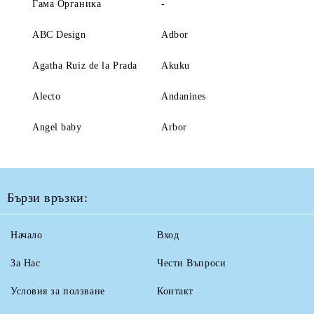
Гама Органика
-
ABC Design
Adbor
Agatha Ruiz de la Prada
Akuku
Alecto
Andanines
Angel baby
Arbor
Бързи връзки:
Начало
Вход
За Нас
Чести Въпроси
Условия за ползване
Контакт