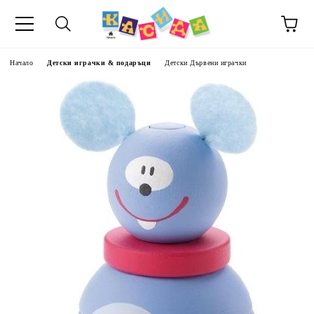
Начало
Детски играчки & подаръци
Детски Дървени играчки