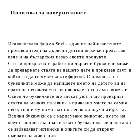
Политика за поверителност
Италианската фирма Sevi - един от най-известните
производители на дървени детски играчки представя
вече и на българския пазар своите продукти.
С тези прекрасно изработени дървени букви вие може
да превърнете стаята на вашето дете в приказен свят, в
който то да се чувства комфортно. С помощта на
буквичките може да напишете името на детето ви на
врата на неговата спалня или където то само пожелае.
Освен че буквичките ще внесат уют и ще превърнат
стаята на малкия палавник в приказно място за самия
него, те ще му помогнат по-лесно да научи азбуката.
Всички буквички са с нарисувано животно, името на
което започва със съответната буква, така че децата да
се забавляват истински в опитите си да открият
имената на животните.