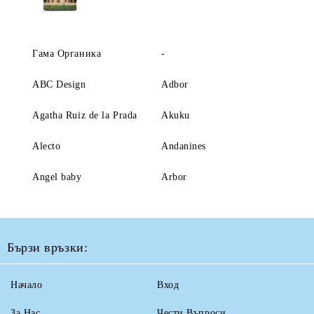
Гама Органика
-
ABC Design
Adbor
Agatha Ruiz de la Prada
Akuku
Alecto
Andanines
Angel baby
Arbor
Бързи връзки:
Начало
Вход
За Нас
Чести Въпроси