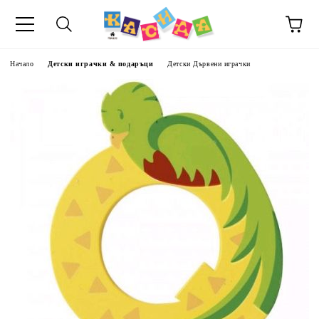
Начало
Детски играчки & подаръци
Детски Дървени играчки