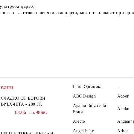
употреба дърво;
а в съответствие с всички стандарти, които се налагат при про
авани
Гама Органика
-
ABC Design
Adbor
СЛАДКО ОТ БОРОВИ
ВРЪХЧЕТА - 280 ГР.
Agatha Ruiz de la
Akuku
Prada
€3.06
5.98лв.
Alecto
Andanin
Angel baby
Arbor
LITTLE TIKES - ДЕТСКИ