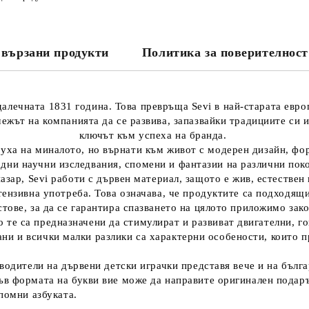
вързани продукти
Политика за поверителност
далечната 1831 година. Това превръща Sevi в най-старата евро
ежът на компанията да се развива, запазвайки традициите си 
ключът към успеха на бранда.
духа на миналото, но върнати към живот с модерен дизайн, фо
рдни научни изследвания, спомени и фантазии на различни пок
пазар, Sevi работи с дървен материал, защото е жив, естествен
тензивна употреба. Това означава, че продуктите са подходящ
стове, за да се гарантира спазването на цялото приложимо зак
о те са предназначени да стимулират и развиват двигателни, г
ни и всички малки разлики са характерни особености, които 
водители на дървени детски играчки представя вече и на бълг
в формата на букви вие може да направите оригинален подарък
помни азбуката.