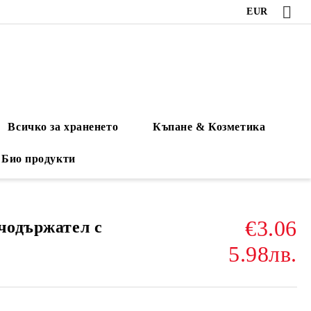
EUR
Всичко за храненето
Къпане & Козметика
Био продукти
€3.06
чодържател с
5.98лв.