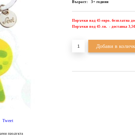
Възраст:
3+ години
Поръчки над 45 евро. безплатна д
П
оръчки под 45 лв. - доставка 3,50
Tweet
цени продукта