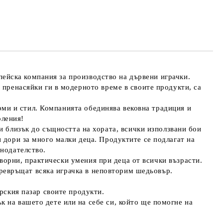
пейска компания за производство на дървени играчки.
и пренасяйки ги в модерното време в своите продукти, са
рми и стил. Компанията обединява вековна традиция и
оления!
 и близък до същността на хората, всички използвани бои
и дори за много малки деца. Продуктите се подлагат на
онодателство.
оворни, практически умения при деца от всички възрасти.
превръщат всяка играчка в неповторим шедьовър.
арския пазар своите продукти.
 на вашето дете или на себе си, който ще помогне на