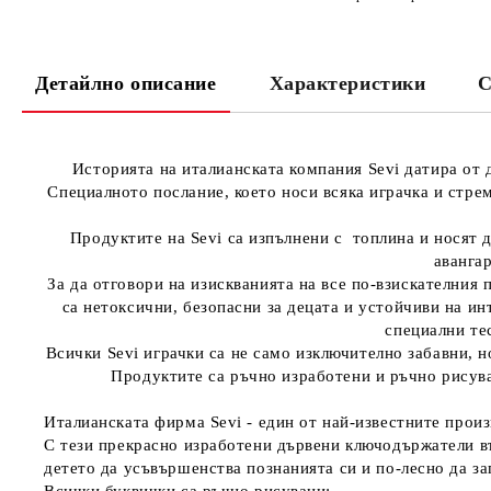
Детайлно описание
Характеристики
С
Историята на италианската компания Sevi датира от 
Специалното послание, което носи всяка играчка и стрем
Продуктите на Sevi са изпълнени с топлина и носят 
аванга
За да отговори на изискванията на все по-взискателния 
са нетоксични, безопасни за децата и устойчиви на ин
специални те
Всички Sevi играчки са не само изключително забавни, н
Продуктите са ръчно изработени и ръчно рисува
Италианската фирма Sevi - един от най-известните произ
С тези прекрасно изработени дървени ключодържатели въ
детето да усъвършенства познанията си и по-лесно да за