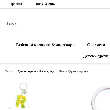
Профил
0884641904
Бебешки колички & аксесоари
Столчета
Детски дрехи
Начало
Детски играчки & подаръци
Детски Дървени играчки