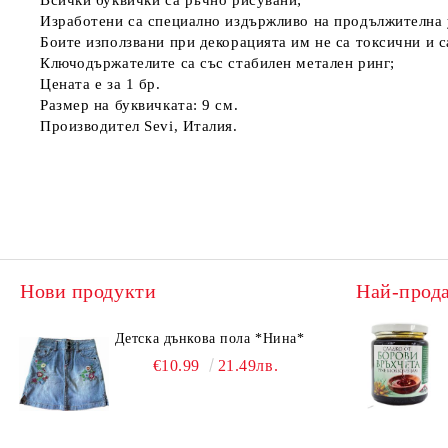
Всички буквички са ръчно рисувани;
Изработени са специално издържливо на продължителна 
Боите използвани при декорацията им не са токсични и с
Ключодържателите са със стабилен метален ринг;
Цената е за 1 бр.
Размер на буквичката: 9 см.
Производител Sevi, Италия.
Нови продукти
Най-прод
Детска дънкова пола *Нина*
€10.99
21.49лв.