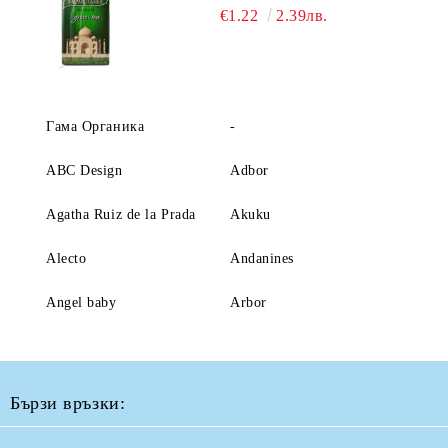
€1.22
2.39лв.
Гама Органика
-
ABC Design
Adbor
Agatha Ruiz de la Prada
Akuku
Alecto
Andanines
Angel baby
Arbor
Бързи връзки: