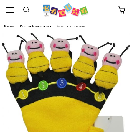
Начало
Къпане & козметика
Аксесоари за къпане