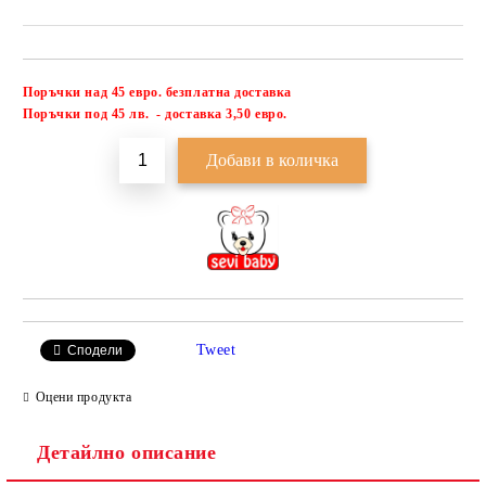
Поръчки над 45 евро. безплатна доставка
Добави в желани
П
оръчки под 45 лв. - доставка 3,50 евро.
Tweet
Сподели
Оцени продукта
Детайлно описание