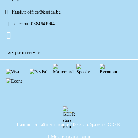
Имейл:
office@kasida.bg
Телефон:
0884641904
Ние работим с
GDPR
Нашият онлайн магазин е 100% съобразен с GDPR.
Моите лични данни