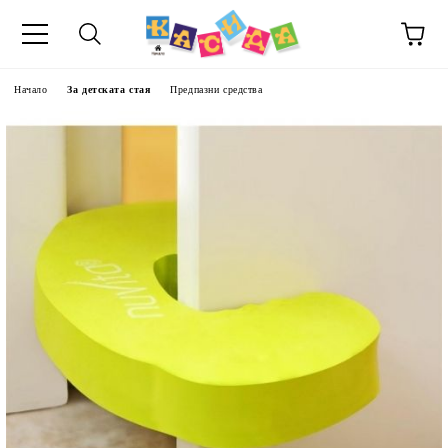
Начало
За детската стая
Предпазни средства