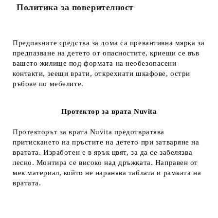
Политика за поверителност
Предпазните средства за дома са превантивна мярка за
предпазване на детето от опасностите, криещи се във
вашето жилище под формата на необезопасени
контакти, зеещи врати, открехнати шкафове, остри
ръбове по мебелите.
Протектор за врата Nuvita
Протекторът за врата Nuvita предотвратява
притискането на пръстите на детето при затваряне на
вратата. Изработен е в ярък цвят, за да се забелязва
лесно. Монтира се високо над дръжката. Направен от
мек материал, който не наранява таблата и рамката на
вратата.