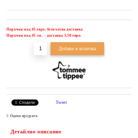
Поръчки над 45 евро. безплатна доставка
Добави в желани
П
оръчки под 45 лв. - доставка 3,50 евро.
Tweet
Сподели
Оцени продукта
Детайлно описание