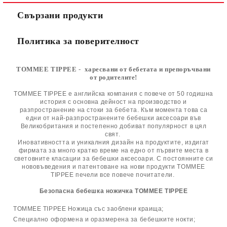
Свързани продукти
Политика за поверителност
TOMMEE TIPPEE
-
харесвани от бебетата и препоръчвани
от родителите!
TOMMEE TIPPEE е английска компания с повече от 50 годишна
история с основна дейност на производство и
разпространение на стоки за бебета. Към момента това са
едни от най-разпространените бебешки аксесоари във
Великобритания и постепенно добиват популярност в цял
свят.
Иновативността и уникалния дизайн на продуктите, издигат
фирмата за много кратко време на едно от първите места в
световните класации за бебешки аксесоари. С постоянните си
нововъведения и патентоване на нови продукти
TOMMEE
TIPPEE печели все повече почитатели.
Безопасна бебешка ножичка TOMMEE TIPPEE
TOMMEE TIPPEE Ножица със заоблени краища;
Специално оформена и оразмерена за бебешките нокти;