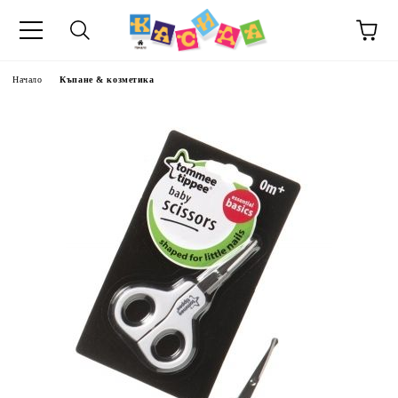
Начало
Къпане & козметика