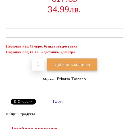
34.99лв.
Поръчки над 45 евро. безплатна доставка
Добави в желани
П
оръчки под 45 лв. - доставка 3,50 евро.
Erbario Toscano
Марка:
Tweet
Сподели
Оцени продукта
Детайлно описание