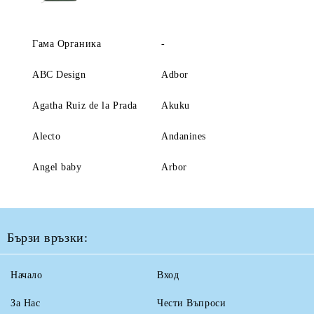
Гама Органика
-
ABC Design
Adbor
Agatha Ruiz de la Prada
Akuku
Alecto
Andanines
Angel baby
Arbor
Бързи връзки:
Начало
Вход
За Нас
Чести Въпроси