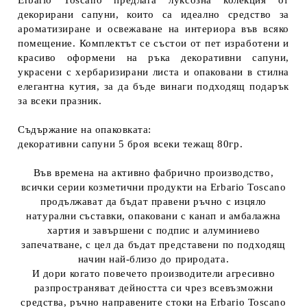
Erbario Toscano предлага луксозна колекция от
декорирани сапуни, които са идеално средство за
ароматизиране и освежаване на интериора във всяко
помещение. Комплектът се състои от пет изработени и
красиво оформени на ръка декоративни сапуни,
украсени с хербаризирани листа и опаковани в стилна
елегантна кутия, за да бъде винаги подходящ подарък
за всеки празник.
Съдържание на опаковката:
декоративни сапуни 5 броя всеки тежащ 80гр.
Във времена на активно фабрично производство,
всички серии козметични продукти на Erbario Toscano
продължават да бъдат правени ръчно с изцяло
натурални съставки, опаковани с канап и амбалажна
хартия и завършени с подпис и алуминиево
запечатване, с цел да бъдат представени по подходящ
начин най-близо до природата.
И дори когато повечето производители агресивно
разпространяват дейността си чрез всевъзможни
средства, ръчно направените стоки на Erbario Toscano