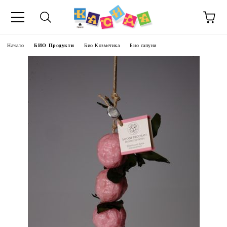
Начало
БИО Продукти
Био Козметика
Био сапуни