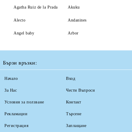
Agatha Ruiz de la Prada
Akuku
Alecto
Andanines
Angel baby
Arbor
Бързи връзки:
Начало
Вход
За Нас
Чести Въпроси
Условия за ползване
Контакт
Рекламации
Търсене
Регистрация
Заплащане