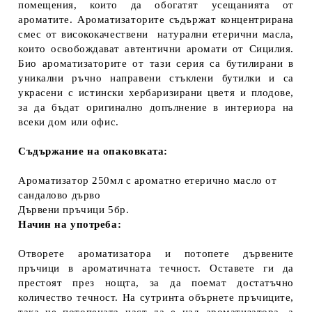
помещения, които да обогатят усещанията от
ароматите. Ароматизаторите съдържат концентрирана
смес от висококачествени натурални етерични масла,
които освобождават автентични аромати от Сицилия.
Био ароматизаторите от тази серия са бутилирани в
уникални ръчно направени стъклени бутилки и са
украсени с истински хербаризирани цветя и плодове,
за да бъдат оригинално допълнение в интериора на
всеки дом или офис.
Съдържание на опаковката:
Ароматизатор 250мл с ароматно етерично масло от
сандалово дърво
Дървени пръчици 5бр.
Начин на употреба:
Отворете ароматизатора и потопете дървените
пръчици в ароматичната течност. Оставете ги да
престоят през нощта, за да поемат достатъчно
количество течност. На сутринта обърнете пръчиците,