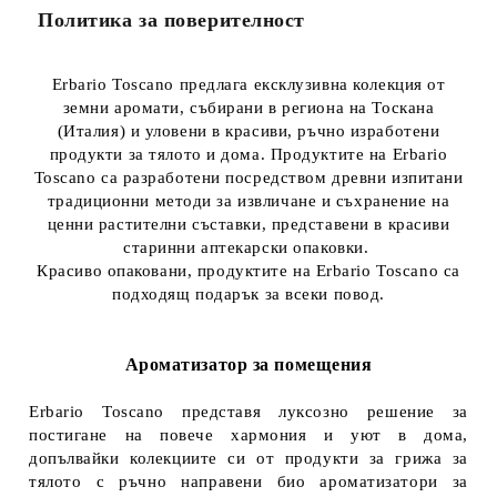
Политика за поверителност
Erbario Toscano предлага ексклузивна колекция от
земни аромати, събирани в региона на Тоскана
(Италия) и уловени в красиви, ръчно изработени
продукти за тялото и дома. Продуктите на Erbario
Toscano са разработени посредством древни изпитани
традиционни методи за извличане и съхранение на
ценни растителни съставки, представени в красиви
старинни аптекарски опаковки.
Красиво опаковани, продуктите на Erbario Toscano са
подходящ подарък за всеки повод.
Ароматизатор за помещения
Erbario Toscano представя луксозно решение за
постигане на повече хармония и уют в дома,
допълвайки колекциите си от продукти за грижа за
тялото с ръчно направени био ароматизатори за