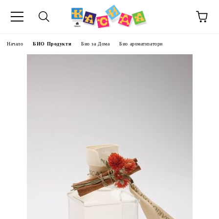
Начало
БИО Продукти
Био за Дома
Био ароматизатори