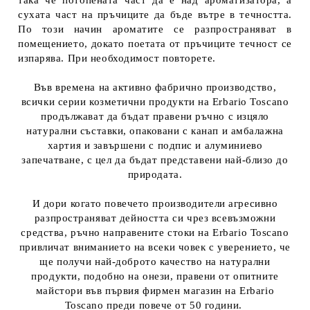
така че потопената част да е над ароматизатора, а
сухата част на пръчиците да бъде вътре в течността.
По този начин ароматите се разпространяват в
помещението, докато поетата от пръчиците течност се
изпарява. При необходимост повторете.
Във времена на активно фабрично производство,
всички серии козметични продукти на Erbario Toscano
продължават да бъдат правени ръчно с изцяло
натурални съставки, опаковани с канап и амбалажна
хартия и завършени с подпис и алуминиево
запечатване, с цел да бъдат представени най-близо до
природата.
И дори когато повечето производители агресивно
разпространяват дейността си чрез всевъзможни
средства, ръчно направените стоки на Erbario Toscano
привличат вниманието на всеки човек с уверението, че
ще получи най-доброто качество на натурални
продукти, подобно на онези, правени от опитните
майстори във първия фирмен магазин на Erbario
Toscano преди повече от 50 години.