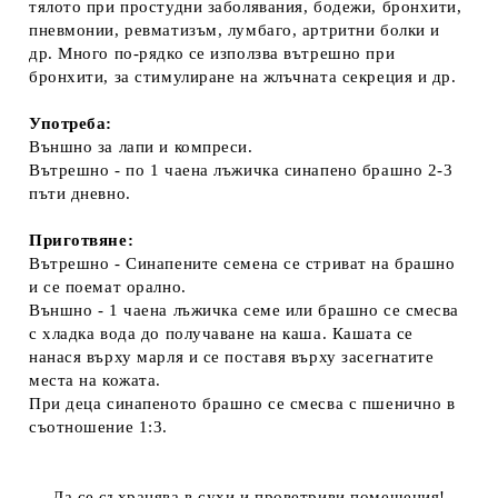
тялото при простудни заболявания, бодежи, бронхити,
пневмонии, ревматизъм, лумбаго, артритни болки и
др. Много по-рядко се използва вътрешно при
бронхити, за стимулиране на жлъчната секреция и др.
Употреба:
Външно за лапи и компреси.
Вътрешно - по 1 чаена лъжичка синапено брашно 2-3
пъти дневно.
Приготвяне:
Вътрешно - Синапените семена се стриват на брашно
и се поемат орално.
Външно - 1 чаена лъжичка семе или брашно се смесва
с хладка вода до получаване на каша. Кашата се
нанася върху марля и се поставя върху засегнатите
места на кожата.
При деца синапеното брашно се смесва с пшенично в
съотношение 1:3.
Да се съхранява в сухи и проветриви помещения!