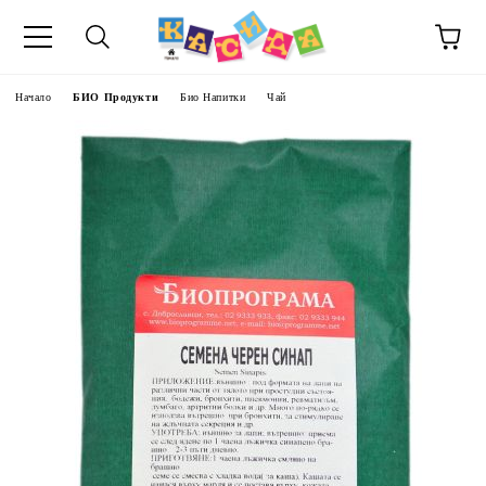
Начало
БИО Продукти
Био Напитки
Чай