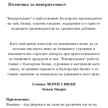
Политика за поверителност
"Биопрограма" е най-големият Български производител
на чай, билки, сушени плодове, подправки и e един от
водещите производители на хранителни добавки.
Като най-ценно качество на компанията може да се
изтъкне високото ниво на билковите суровини и
изключително строгият контрол при приготовлението
на билковите продукти и чая. "Биопрограма" работи
главно с български билки, суровини и материали като
смята, че реинвестирането в Българския бизнес е от
главно значение за напредъка на държавата като цяло.
Семена ЧЕРЕН СИНАП
Semen Sinapis
Приложение:
Външно - под формата на лапи на различни части на