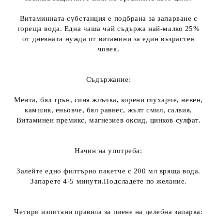
Витаминната субстанция е подбрана за запарване с
гореща вода. Една чаша чай съдържа най-малко 25%
от дневната нужда от витамини за един възрастен
човек.
Съдържание:
Мента, бял трън, синя жлъчка, корени глухарче, невен,
камшик, еньовче, бял равнес, жълт смил, салвия,
Витаминен премикс, магнезиев оксид, цинков сулфат.
Начин на употреба:
Залейте едно филтърно пакетче с 200 мл вряща вода.
Запарете 4-5 минути.Подсладете по желание.
Четири изпитани правила за пиене на целебна запарка: