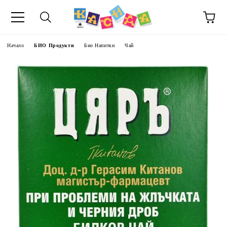
Начало
БИО Продукти
Био Напитки
Чай