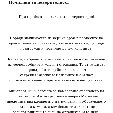
Политика за поверителност
При проблеми на жлъчката и черния дроб
Поради значимостта на черния дроб в процесите на
пречистване на организма, жизнено важно е, да бъде
поддържан и правилно да функционира.
Билките, събрани в този билков чай, целят облекчение
на чернодробните и жлъчни страдания. Те стимулират
чернодробната дейност и жлъчната
секреция.Облекчават спазмите и оказват
болкоуспокояващо и противовъзпалително действие.
Минерала Цинк спомага за намаляване отлагането на
холестерол. Антистресовия минерал Магнезий
предотвратява калциевите натрупвания и образуването
на жлъчни камъни, а комбинацията от витамини
засилва защитните сили на организма като цяло.