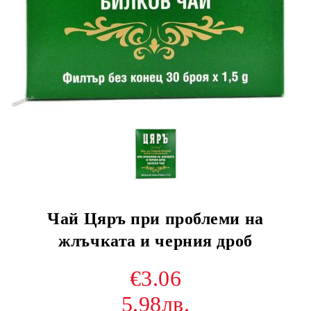
Чай Цяръ при проблеми на
жлъчката и черния дроб
€3.06
5.98лв.