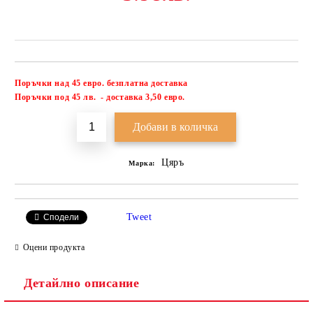
Поръчки над 45 евро. безплатна доставка
Добави в желани
П
оръчки под 45 лв. - доставка 3,50 евро.
Цяръ
Марка:
Tweet
Сподели
Оцени продукта
Детайлно описание