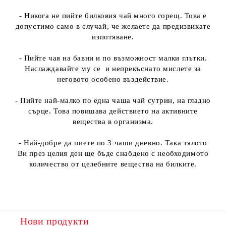
- Никога не пийте билковия чай много горещ. Това е
допустимо само в случай, че желаете да предизвикате
изпотяване.
- Пийте чая на бавни и по възможност малки глътки.
Наслаждавайте му се и непрекъснато мислете за
неговото особено въздействие.
- Пийте най-малко по една чаша чай сутрин, на гладно
сърце. Това повишава действието на активните
вещества в организма.
- Най-добре да пиете по 3 чаши дневно. Така тялото
Ви през целия ден ще бъде снабдено с необходимото
количество от целебните вещества на билките.
Нови продукти