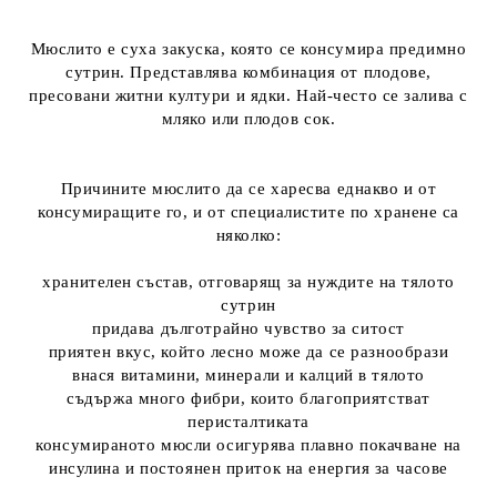
Мюслито е суха закуска, която се консумира предимно
сутрин. Представлява комбинация от плодове,
пресовани житни култури и ядки. Най-често се залива с
мляко или плодов сок.
Причините мюслито да се харесва еднакво и от
консумиращите го, и от специалистите по хранене са
няколко:
хранителен състав, отговарящ за нуждите на тялото
сутрин
придава дълготрайно чувство за ситост
приятен вкус, който лесно може да се разнообрази
внася витамини, минерали и калций в тялото
съдържа много фибри, които благоприятстват
перисталтиката
консумираното мюсли осигурява плавно покачване на
инсулина и постоянен приток на енергия за часове