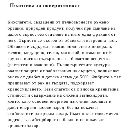
Политика за поверителност
Биоспагети, създадени от пълнозърнесто ръжено
брашно, природен продукт, получен при смилане на
цялото зърно, без отделяне на нито една фракция от
него. Зърното се състои от обвивкa и вътрешна част.
Обвивките съдържат голямо количество минерали,
желязо, мед, цинк, селен, магнезий, витамини от Б-
група и високо съдържание на баластни вещества
(растителни влакнини). Пълнозърнестите култури
оказват защита от заболявания на сърцето, понижават
риска от диабет и детска астма до 50%. Фибрите в тях
предпазват от рак на гърдата, подобряват
храносмилането. Тези спагети са с висока хранителна
стойност и съдържание на сложни въглехидрати,
които, като основен енергиен източник, засищат и
дават енергия часове наред, без да покачват
стойностите на кръвна захар. Имат нисък гликемичен
индекс, т.е. абсорбират се бавно и не покачват
кръвната захар.