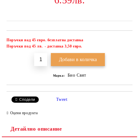
6.59лв.
Поръчки над 45 евро. безплатна доставка
Добави в желани
П
оръчки под 45 лв. - доставка 3,50 евро.
Био Свят
Марка:
Tweet
Сподели
Оцени продукта
Детайлно описание