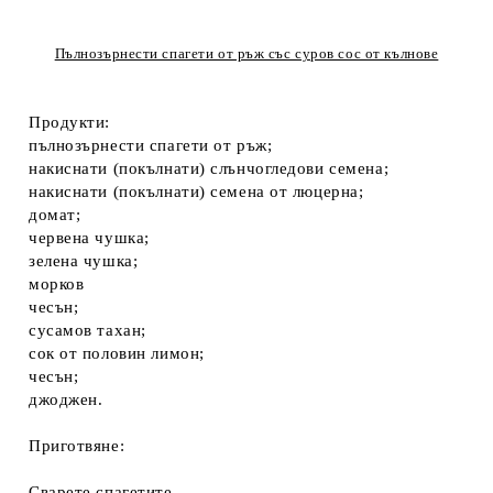
Пълнозърнести спагети от ръж със суров сос от кълнове
Продукти:
пълнозърнести спагети от ръж;
накиснати (покълнати) слънчогледови семена;
накиснати (покълнати) семена от люцерна;
домат;
червена чушка;
зелена чушка;
морков
чесън;
сусамов тахан;
сок от половин лимон;
чесън;
джоджен.
Приготвяне:
Сварете спагетите.