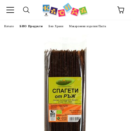
Начало
БИО Продукти
Био Храни
Макаронени изделия/Паста