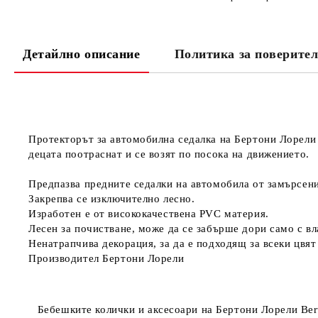
Детайлно описание
Политика за поверител
Протекторът за автомобилна седалка на Бертони Лорели 
децата поотраснат и се возят по посока на движението.
Предпазва предните седалки на автомобила от замърсени
Закрепва се изключително лесно.
Изработен е от висококачествена PVC материя.
Лесен за почистване, може да се забърше дори само с вл
Ненатрапчива декорация, за да е подходящ за всеки цвят
Производител Бертони Лорели
Бебешките колички и аксесоари на
Бертони Лорели Bert