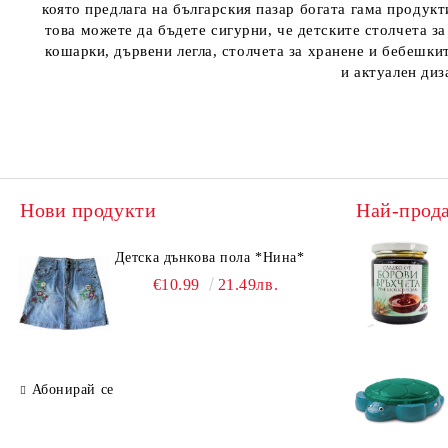
която предлага на българския пазар богата гама продук
това можете да бъдете сигурни, че детските столчета з
кошарки, дървени легла, столчета за хранене и бебешки
и актуален диз
Нови продукти
Най-прод
Детска дънкова пола *Нина*
€10.99
21.49лв.
Абонирай се