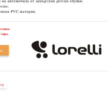
 на автомобила от замърсени детски обувки.
есно.
твена PVC материя.
оставка
Добави в желани
 евро.
тор