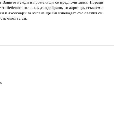
т на Вашите нужди и променящи се предпочитания. Поради
те за бебешки колички, дъждобрани, комарници, сгъваеми
ки и аксесоари за къпане ще Ви изненадат със свежия си
ионалността си.
es