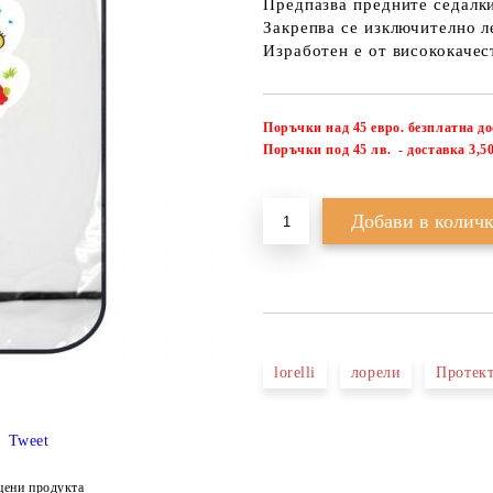
Предпазва предните седалки
Закрепва се изключително л
Изработен е от висококачес
Поръчки над 45 евро. безплатна д
П
оръчки под 45 лв. - доставка 3,50
lorelli
лорели
Протек
Tweet
цени продукта