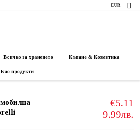
EUR
Всичко за храненето
Къпане & Козметика
Био продукти
€5.11
омобилна
relli
9.99лв.