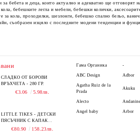
ти за бебета и деца, които актуално и адекватно ще отговоря
а кола, бебешките легла и мебели, бебешки колички, аксесоари
те за кола, проходилки, шезлонги, бебешко спално бельо, ванич
айн, съобразен изцяло с последните модени тенденции и фунц
авани
Гама Органика
-
ABC Design
Adbor
СЛАДКО ОТ БОРОВИ
ВРЪХЧЕТА - 280 ГР.
Agatha Ruiz de la
Akuku
Prada
€3.06
5.98лв.
Alecto
Andanin
Angel baby
Arbor
LITTLE TIKES - ДЕТСКИ
ПЯСЪЧНИК С КАПАК
TURTLE
€80.90
158.23лв.