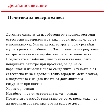
Детайлно описание
Политика за поверителност
Детските сандали са изработени от висококачествени
естествени материали и са така проектирани, че да са
максимално удобни на детското краче, осигурявайки
му сигурност и стабилност. Закопчават се посредством
велкро лепенка и са изработени от естествена кожа.
Подметката е стабилна, много лека и гъвкава, леко
повдигната отвътре при пръстите, за да не се
нараняват и износват бързо сандалките. Стелката е от
естествена кожа с допълнително вградена мека вложка,
а подметката е изцяло излята за допълнителна
сигурност при носене.
Характеристики:
Изработени са от естествена кожа - отвън;
Подплатата е изработена също от естествена кожа - за
да предпази здраво, крачето на вашето дете;