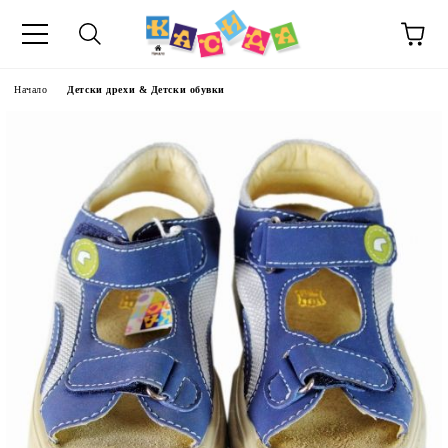
Начало
Детски дрехи & Детски обувки