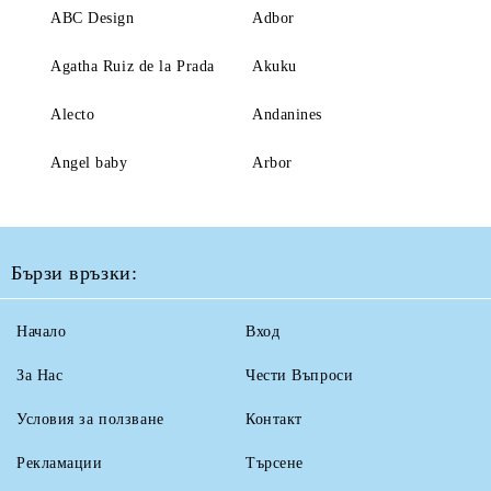
ABC Design
Adbor
Agatha Ruiz de la Prada
Akuku
Alecto
Andanines
Angel baby
Arbor
Бързи връзки:
Начало
Вход
За Нас
Чести Въпроси
Условия за ползване
Контакт
Рекламации
Търсене