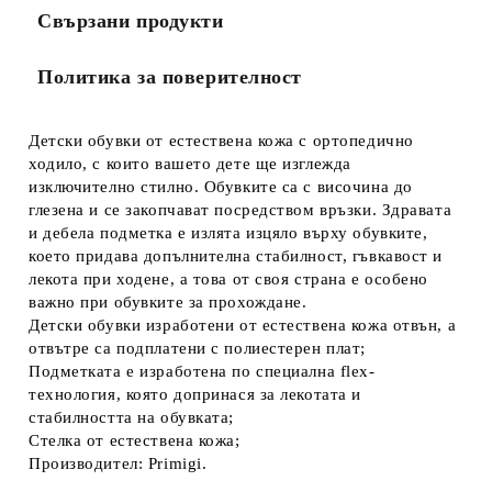
Свързани продукти
Политика за поверителност
Детски обувки от естествена кожа с ортопедично
ходило, с които вашето дете ще изглежда
изключително стилно. Обувките са с височина до
глезена и се закопчават посредством връзки. Здравата
и дебела подметка е излята изцяло върху обувките,
което придава допълнителна стабилност, гъвкавост и
лекота при ходене, а това от своя страна е особено
важно при обувките за прохождане.
Детски обувки изработени от естествена кожа отвън, а
отвътре са подплатени с полиестерен плат;
Подметката е изработена по специална flex-
технология, която допринася за лекотата и
стабилността на обувката;
Стелка от естествена кожа;
Производител: Primigi.