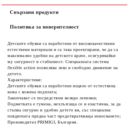
Свързани продукти
Политика за поверителност
Детските обувки са изработени от висококачествени
естествени материали и са така проектирани, че да са
максимално удобни на детското краче, осигурявайки
му сигурност и стабилност. Специалната система
flexible action позволява леко и свободно движение на
детето.
Характеристики:
Детските обувки са изработени изцяло от естествена
кожа с кожена подплата;
Закопчават се посредством велкро лепенки;
Подметката е гумена, нехлъзгаща се и еластична, за да
стъпва сигурно и удобно детето ви, със специална
повдигната предна част предотвратяваща износването;
Производител PRIMIGI, България.