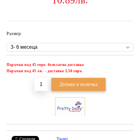
10.89лв.
Размер:
Поръчки над 45 евро. безплатна доставка
Добави в желани
П
оръчки под 45 лв. - доставка 3,50 евро.
Tweet
Сподели