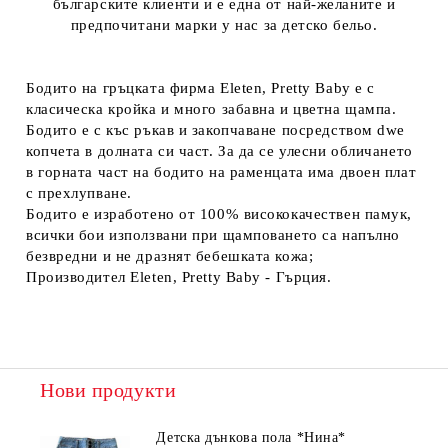
българските клиенти и е една от най-желаните и
предпочитани марки у нас за детско бельо.
Бодито на гръцката фирма Eleten, Pretty Baby е с
класическа кройка и много забавна и цветна щампа.
Бодито е с къс ръкав и закопчаване посредством dwe
копчета в долната си част. За да се улесни обличането
в горната част на бодито на раменцата има двоен плат
с прехлупване.
Бодито е изработено от 100% висококачествен памук,
всички бои използвани при щамповането са напълно
безвредни и не дразнят бебешката кожа;
Производител Eleten, Pretty Baby - Гърция.
Нови продукти
Детска дънкова пола *Нина*