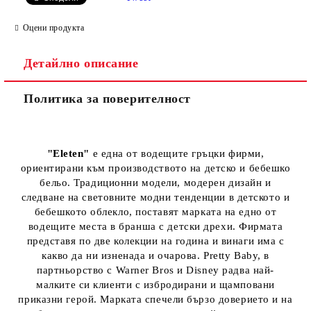
Оцени продукта
Детайлно описание
Политика за поверителност
"Eleten"
е една от водещите гръцки фирми,
ориентирани към производството на детско и бебешко
бельо. Традиционни модели, модерен дизайн и
следване на световните модни тенденции в детското и
бебешкото облекло, поставят марката на едно от
водещите места в бранша с детски дрехи. Фирмата
представя по две колекции на година и винаги има с
какво да ни изненада и очарова. Pretty Baby, в
партньорство с Warner Bros и Disney радва най-
малките си клиенти с избродирани и щамповани
приказни герой. Марката спечели бързо доверието и на