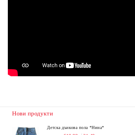
Нови продукти
Детска дънкова пола *Нина*