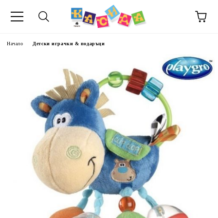
Начало
Детски играчки & подаръци