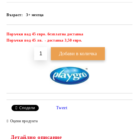
Възраст:
3+ месеца
Поръчки над 45 евро. безплатна доставка
Добави в желани
П
оръчки под 45 лв. - доставка 3,50 евро.
Tweet
Сподели
Оцени продукта
Детайлно описание