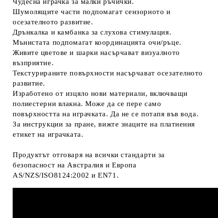
Чудесна играчка за малки ръчички.
Шумолящите части подпомагат сензорното и
осезателното развитие.
Дрънкалка и камбанка за слухова стимулация.
Мънистата подпомагат координацията очи/ръце.
Живите цветове и шарки насърчават визуалното
възприятие.
Текстурираните повърхности насърчават осезателното
развитие.
Изработено от изцяло нови материали, включващи
полиестерни влакна. Може да се пере само
повърхността на играчката. Да не се потапя във вода.
За инструкции за пране, вижте знаците на платнения
етикет на играчката.
Продуктът отговаря на всички стандарти за
безопасност на Австралия и Европа
AS/NZS/ISO8124:2002 и EN71.