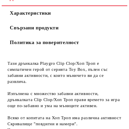
Характеристики
Свързани продукти
Политика за поверителност
Тази дрънкалка Playgro Clip Clop/Хоп Троп е
симпатичен герой от серията Toy Box, пълен със
забавни активности, с които мъничето ви да се
развлича.
Изпълнена с множество забавни активности,
дрънкалката Clip Clop/Хоп Троп прави времето за игра
още по-забавно и ума на мъниците активен.
Всяко от копитата на Хоп Троп има различна активност
Скривалище "повдигни и намери".