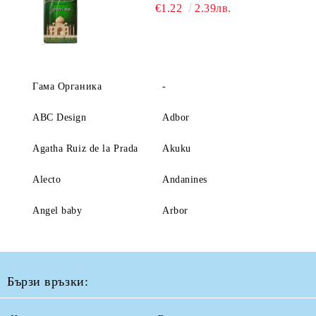
€1.22
2.39лв.
Гама Органика
-
ABC Design
Adbor
Agatha Ruiz de la Prada
Akuku
Alecto
Andanines
Angel baby
Arbor
Бързи връзки: