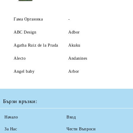
Гама Органика
-
ABC Design
Adbor
Agatha Ruiz de la Prada
Akuku
Alecto
Andanines
Angel baby
Arbor
Бързи връзки:
Начало
Вход
За Нас
Чести Въпроси