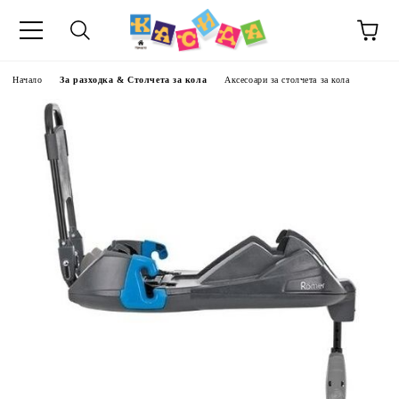
Начало
За разходка & Столчета за кола
Аксесоари за столчета за кола