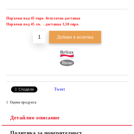
Поръчки над 45 евро. безплатна доставка
Добави в желани
П
оръчки под 45 лв. - доставка 3,50 евро.
Tweet
Сподели
Оцени продукта
Детайлно описание
Политика за поверителност