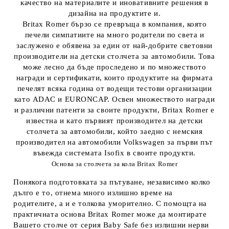
качество на материалите и иновативните решения в
дизайна на продуктите и.
Britax Romer бързо се превръща в компания, която
печели симпатиите на много родители по света и
заслужено е обявена за един от най-добрите световни
производители на детски столчета за автомобили. Това
може лесно да бъде проследено и по множеството
награди и сертификати, които продуктите на фирмата
печелят всяка година от водещи тестови организации
като ADAC и EURONCAP. Освен множеството награди
и различни патенти за своите продукти, Britax Romer е
известна и като първият производител на детски
столчета за автомобили, който заедно с немския
производител на автомобили Volkswagen за първи път
въвежда системата Isofix в своите продукти.
Основа за столчета за кола Britax Romer
Понякога подготовката за пътуване, независимо колко
дълго е то, отнема много излишно време на
родителите, а и е толкова уморително. С помощта на
практичната основа Britax Romer може да монтирате
Вашето столче от серия Baby Safe без излишни нерви