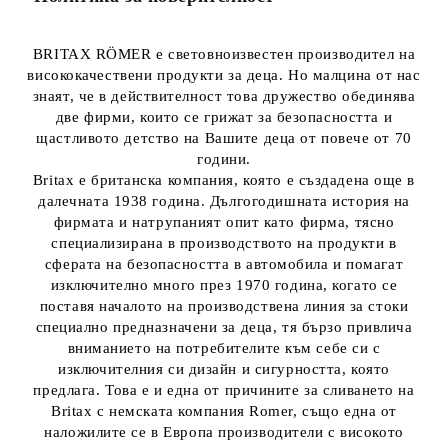
BRITAX RÖMER е световноизвестен производител на
висококачествени продукти за деца. Но малцина от нас
знаят, че в действителност това дружество обединява
две фирми, които се грижат за безопасността и
щастливото детство на Вашите деца от повече от 70
години.
Britax е британска компания, която е създадена още в
далечната 1938 година. Дългогодишната история на
фирмата и натрупаният опит като фирма, тясно
специализирана в производството на продукти в
сферата на безопасността в автомобила и помагат
изключително много през 1970 година, когато се
поставя началото на производствена линия за стоки
специално предназначени за деца, тя бързо привлича
вниманието на потребителите към себе си с
изключителния си дизайн и сигурността, която
предлага. Това е и една от причините за сливането на
Britax с немската компания Romer, също една от
наложилите се в Европа производители с високото