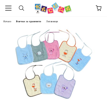
Начало
Всичко за храненето
Лигавници