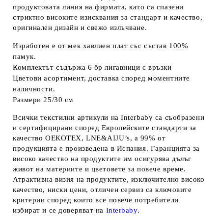
продуктовата линия на фирмата, като са спазени
стриктно високите изисквания за стандарт и качество,
оригинален дизайн и свежо излъчване.
Изработен е от мек хавлиен плат със състав 100%
памук.
Комплектът съдържа 6 бр лигавници с връзки
Цветови асортимент, доставка според моментните
наличности.
Размери 25/30 см
Всички текстилни артикули на Interbaby са съобразени
и сертифицирани според Европейските стандарти за
качество ОЕКОТЕX, LNE&AIJU’s, а 99% от
продукцията е произведена в Испания. Гаранцията за
високо качество на продуктите им осигурява дълъг
живот на материите и цветовете за повече време.
Атрактивна визия на продуктите, изключително високо
качество, ниски цени, отличен сервиз са ключовите
критерии според които все повече потребители
избират и се доверяват на
Interbaby
.