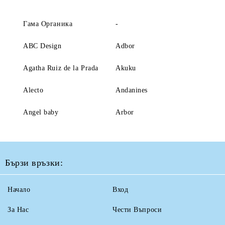
Гама Органика
-
ABC Design
Adbor
Agatha Ruiz de la Prada
Akuku
Alecto
Andanines
Angel baby
Arbor
Бързи връзки:
Начало
Вход
За Нас
Чести Въпроси