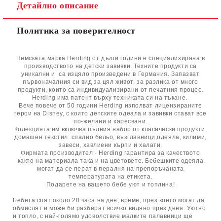
Детайлно описание
Политика за поверителност
Немската марка Herding от дълги години е специализирана в
производството на детски завивки. Техните продукти са
уникални и са изцяло произведени в Германия. Запазват
първоначалния си вид за цял живот, за разлика от много
продукти, които са индивидуализирани от печатния процес.
Herding има патент върху техниката си на тъкане.
Вече повече от 50 години Herding изполват лицензираните
герои на Disney, с които детските одеала и завивки стават все
по-желани и харесвани.
Колекцията им включва пълния набор от класически продукти,
домашен текстил: спално бельо, възглавници,одеяла, килими,
завеси, хавлиени кърпи и халати.
Фирмата производител - Herding гарантира за качеството
както на материала така и на цветовете. Бебешките одеяла
могат да се перат в пералня на препоръчаната
температурата на етикета.
Подарете на вашето бебе уют и топлина!
Бебета спят около 20 часа на ден, време, през което могат да
обмислят и може би разберат всичко видяно през деня. Уютно
и топло, с най-голямо удоволствие малките палавници ще