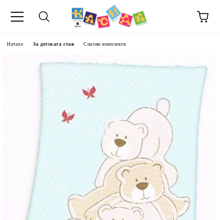
Начало
За детската стая
Спални комплекти