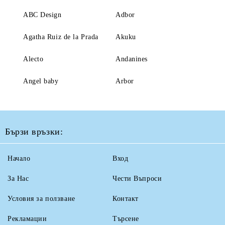
ABC Design
Adbor
Agatha Ruiz de la Prada
Akuku
Alecto
Andanines
Angel baby
Arbor
Бързи връзки:
Начало
Вход
За Нас
Чести Въпроси
Условия за ползване
Контакт
Рекламации
Търсене