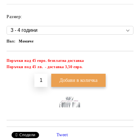
Размер:
Пол:
Момиче
Поръчки над 45 евро. безплатна доставка
Добави в желани
П
оръчки под 45 лв. - доставка 3,50 евро.
Tweet
Сподели