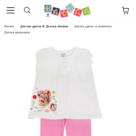
Начало
Детски дрехи & Детски обувки
Детски дрехи за момичета
Детски комплекти