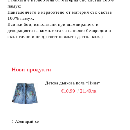
Туниката е изработена от материя със състав 100%
памук;
Панталончето е изработено от материя със състав
100% памук;
Всички бои, използвани при щампирането и
декорацията на комплекта са напълно безвредни и
екологични и не дразнят нежната детска кожа;
Нови продукти
Детска дънкова пола *Нина*
€10.99
21.49лв.
Абонирай се