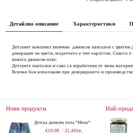
Детайлно описание
Характеристики
П
Детският комплект включва джинсов панталон с цветни де
декорации на цветя, моделчето е тип чарлстон. Сакото е
кожата джинсов плат.
Детските панталон и сако са изработени от мека материя
Всички бои използвани при декорирането и производство
Нови продукти
Най-прод
Детска дънкова пола *Нина*
€10.99
21.49лв.