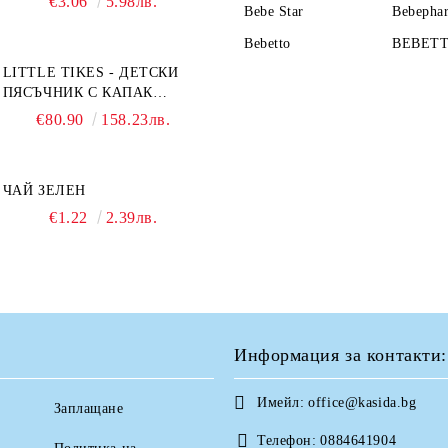
€3.06
5.98лв.
Bebe Star
Bebepha
Bebetto
BEBET
LITTLE TIKES - ДЕТСКИ
ПЯСЪЧНИК С КАПАК
TURTLE
€80.90
158.23лв.
ЧАЙ ЗЕЛЕН
€1.22
2.39лв.
Информация за контакти:
Имейл:
office@kasida.bg
Заплащане
Телефон:
0884641904