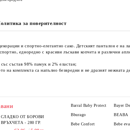
олитика за поверителност
корации и спортно-елегантно сако. Детският панталон е на ла
 спортно, едноредно с красиви лъскави копчета и различни апл
 със състав 98% памук и 2% еластан;
то на комплекта са напълно безвредни и не дразнят нежната д
авани
Barral Baby Protect
Bayer De
Bburago
BEABA
СЛАДКО ОТ БОРОВИ
ВРЪХЧЕТА - 280 ГР.
Bebe Confort
Bebe ev