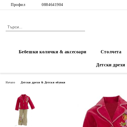
Профил
0884641904
Бебешки колички & аксесоари
Столчета
Детски дрехи
Начало
Детски дрехи & Детски обувки