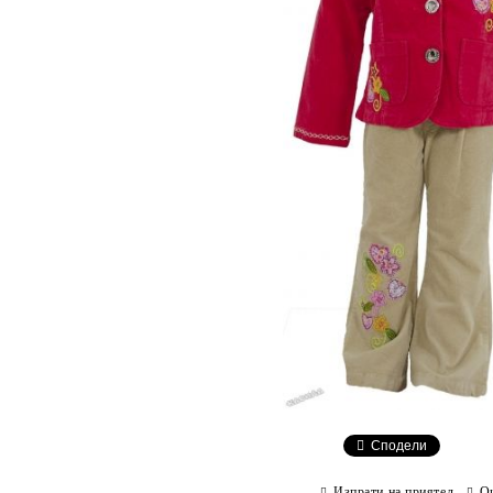
Сподели
Изпрати на приятел
О