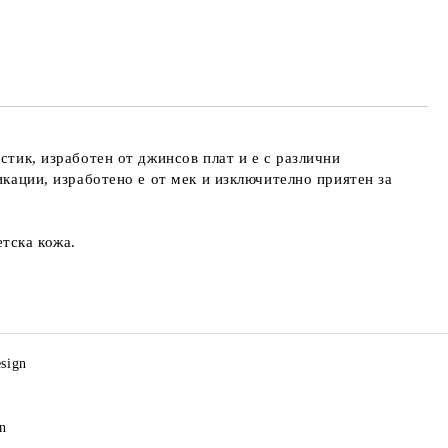
стик, изработен от джинсов плат и е с различни
икации, изработено е от мек и изключително приятен за
етска кожа.
sign
an