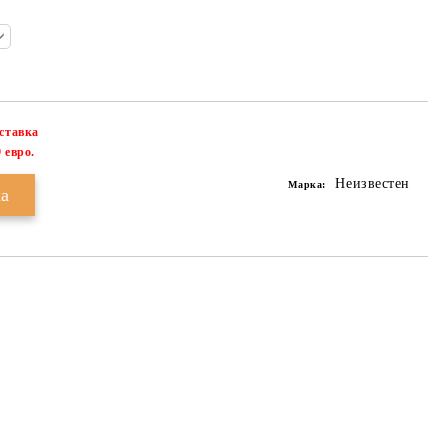
оставка
Добави в желани
 евро.
Неизвестен
Марка: