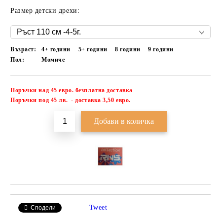
Размер детски дрехи:
Възраст:
4+ години
5+ години
8 години
9 години
Пол:
Момиче
Поръчки над 45 евро. безплатна доставка
Добави в желани
П
оръчки под 45 лв. - доставка 3,50 евро.
Tweet
Сподели