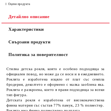
Оцени продукта
Детайлно описание
Характеристики
Свързани продукти
Политика за поверителност
Стилна детска рокля, която е особено подходяща за
официален повод, но може да се носи и в ежедневието.
Роклята е изработена изцяло от плат със семпла
бродерия, деколтето е оформено с малка заоблена яка.
Роклята е разкроена, което я прави подходяща за всеки
тип фигура.
Детската рокля е изработена от висококачествена
финна материя със състав 77% памук, 23 % полиестер.
Роклята има финна полиестерна подплата