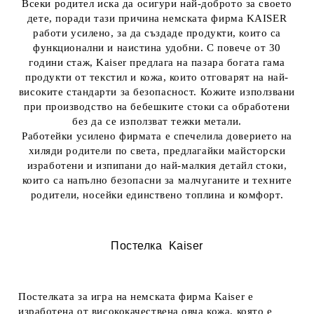
Всеки родител иска да осигури най-доброто за своето
дете, поради тази причина немската фирма KAISER
работи усилено, за да създаде продукти, които са
функционални и наистина удобни. С повече от 30
години стаж, Kaiser предлага на пазара богата гама
продукти от текстил и кожа, които отговарят на най-
високите стандарти за безопасност. Кожите използвани
при производство на бебешките стоки са обработени
без да се използват тежки метали.
Работейки усилено фирмата е спечелила доверието на
хиляди родители по света, предлагайки майсторски
изработени и изпипани до най-малкия детайл стоки,
които са напълно безопасни за малчуганите и техните
родители, носейки единствено топлина и комфорт.
Постелка Kaiser
Постелката за игра на немската фирма Kaiser е
изработена от висококачествена овча кожа, която е