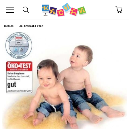
Начало
За детската стая