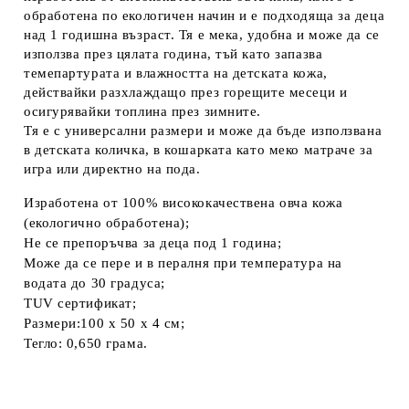
обработена по екологичен начин и е подходяща за деца
над 1 годишна възраст. Тя е мека, удобна и може да се
използва през цялата година, тъй като запазва
темепартурата и влажността на детската кожа,
действайки разхлаждащо през горещите месеци и
осигурявайки топлина през зимните.
Тя е с универсални размери и може да бъде използвана
в детската количка, в кошарката като меко матраче за
игра или директно на пода.
Изработена от 100% висококачествена овча кожа
(екологично обработена);
Не се препоръчва за деца под 1 година;
Може да се пере и в пералня при температура на
водата до 30 градуса;
TUV сертификат;
Размери:100 х 50 х 4 см;
Тегло: 0,650 грама.