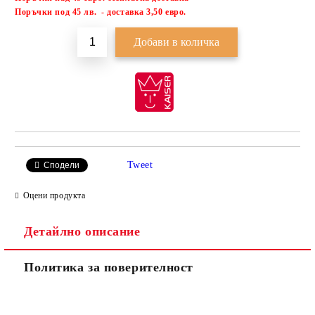
Добави в желани
П
оръчки под 45 лв. - доставка 3,50 евро.
Tweet
Сподели
Оцени продукта
Детайлно описание
Политика за поверителност