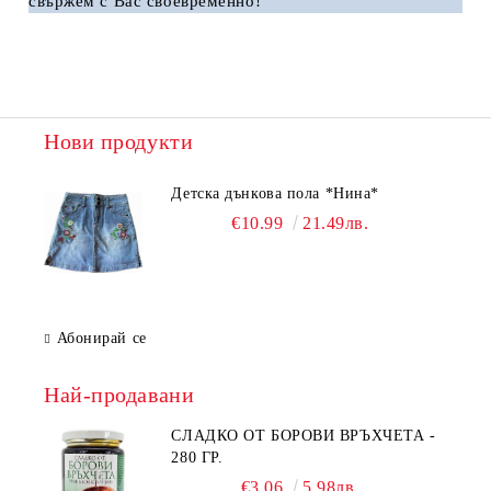
cвъpжeм c Bac cвoeвpeмeннo! ​
Нови продукти
Детска дънкова пола *Нина*
€10.99
21.49лв.
Абонирай се
Най-продавани
СЛАДКО ОТ БОРОВИ ВРЪХЧЕТА -
280 ГР.
€3.06
5.98лв.