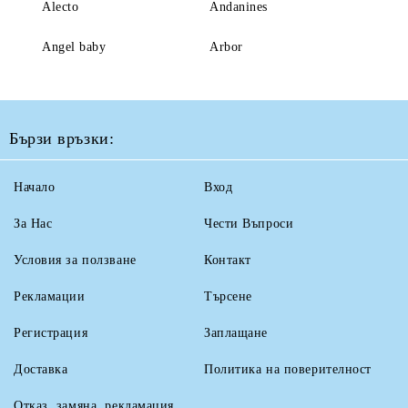
Alecto
Andanines
Angel baby
Arbor
Бързи връзки:
Начало
Вход
За Нас
Чести Въпроси
Условия за ползване
Контакт
Рекламации
Търсене
Регистрация
Заплащане
Доставка
Политика на поверителност
Отказ, замяна, рекламация