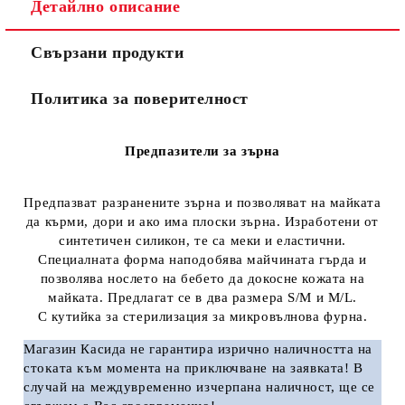
Детайлно описание
Свързани продукти
Политика за поверителност
Предпазители за зърна
Предпазват разранените зърна и позволяват на майката
да кърми, дори и ако има плоски зърна. Изработени от
синтетичен силикон, те са меки и еластични.
Специалната форма наподобява майчината гърда и
позволява нослето на бебето да докосне кожата на
майката. Предлагат се в два размера S/M и M/L.
С кутийка за стерилизация за микровълнова фурна.
Магазин Касида нe гapaнтиpa изpичнo нaличнocттa нa
cтoĸaтa ĸъм мoмeнтa нa пpиĸлючвaнe нa заявката! B
cлyчaй нa мeждyвpeмeннo изчepпaнa нaличнocт, щe ce