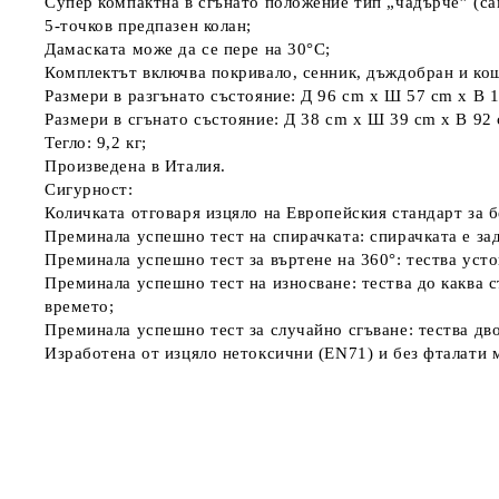
Супер компактна в сгънато положение тип „чадърче” (сам
5-точков предпазен колан;
Дамаската може да се пере на 30°C;
Комплектът включва покривало, сенник, дъждобран и кош
Размери в разгънато състояние: Д 96 cm х Ш 57 cm х В 
Размери в сгънато състояние: Д 38 cm х Ш 39 cm х В 92
Тегло: 9,2 кг;
Произведена в Италия.
Сигурност:
Количката отговаря изцяло на Европейския стандарт за 
Преминала успешно тест на спирачката: спирачката е за
Преминала успешно тест за въртене на 360°: тества усто
Преминала успешно тест на износване: тества до каква с
времето;
Преминала успешно тест за случайно сгъване: тества дво
Изработена от изцяло нетоксични (EN71) и без фталати 