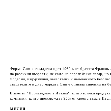
Фирма Cam е създадена през 1969 г. от братята Франко,
на различни възрасти, не само на европейския пазар, но
модерни, издържливи, качествени и най-важното безопас
създателите и днес марката Cam е станала синоним на бе
Етикетът "Произведено в Италия", които всички продукт
компании, които произвеждат 95% от своята гама в Италия
МИСИЯ