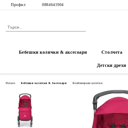
Профил
0884641904
Бебешки колички & аксесоари
Столчета
Детски дрехи
Начало
Бебешки колички & Аксесоари
Комбинирани колички