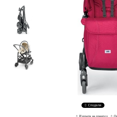
Сподели
Изпрати на приятел
О