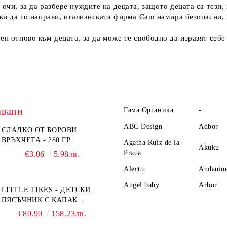
очи, за да разбере нуждите на децата, защото децата са тези,
йки да го направи, италианската фирма Cam намира безопасни,
н отново към децата, за да може те свободно да изразят себе 
авани
Гама Органика
-
ABC Design
Adbor
СЛАДКО ОТ БОРОВИ
ВРЪХЧЕТА - 280 ГР.
Agatha Ruiz de la
Akuku
Prada
€3.06
5.98лв.
Alecto
Andanin
Angel baby
Arbor
LITTLE TIKES - ДЕТСКИ
ПЯСЪЧНИК С КАПАК
TURTLE
€80.90
158.23лв.