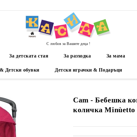
С любов за Вашите деца !
За детската стая
За разходка
За мама
 & Детски обувки
Детски играчки & Подаръци
Cam - Бебешка к
количка Minùetto