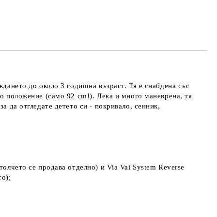
ждането до около 3 годишна възраст. Тя е снабдена със
о положение (само 92 cm!). Лека и много маневрена, тя
а да отгледате детето си - покривало, сенник,
толчето се продава отделно) и Via Vai System Reverse
то);