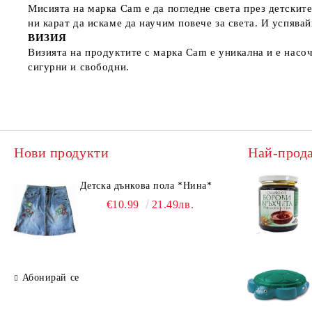
Мисията на марка Cam е да погледне света през детските 
ни карат да искаме да научим повече за света. И успява
ВИЗИЯ
Визията на продуктите с марка Cam е уникална и е насоче
сигурни и свободни.
Нови продукти
Най-прод
Детска дънкова пола *Нина*
€10.99
21.49лв.
Абонирай се