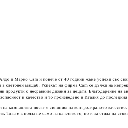
 Алдо и Марио Cam и повече от 40 години жъне успехи със сво
 и в световен мащаб. Успехът на фирма Cam се дължи на непрек
ни продукти с несравним дизайн за децата. Благодарение на а
зопасност и качество и то произведено в Италия до последния
и на компанията носят е синоним на контролираното качество,
. Това е в полза не само на качеството, но и за стила на сток