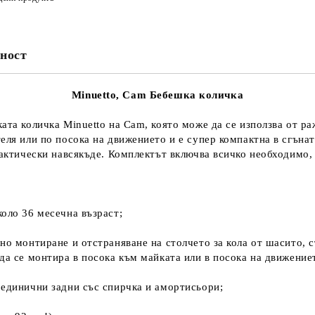
ност
Minuetto, Cam Бебешка количка
ата количка Minuetto на Cam, която може да се използва от ра
еля или по посока на движението и е супер компактна в сгънат
актически навсякъде. Комплектът включва всичко необходимо, з
коло 36 месечна възраст;
но монтиране и отстраняване на столчето за кола от шасито, с
да се монтира в посока към майката или в посока на движение
 единични задни със спирчка и амортисьори;
;