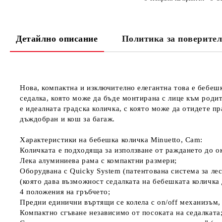
Детайлно описание
Политика за поверител
Нова, компактна и изключително елегантна това е бебешк
седалка, която може да бъде монтирана с лице към родит
е идеалната градска количка, с която може да отидете пр
дъждобран и кош за багаж.
Характеристики на бебешка количка Minuetto, Cam:
Количката е подходяща за използване от раждането до о
Лека алуминиева рама с компактни размери;
Оборудвана с Quicky System (патентована система за лес
(която дава възможност седалката на бебешката количка 
4 положения на гръбчето;
Предни единични въртящи се колела с on/off механизъм,
Компактно сгъване независимо от посоката на седалката