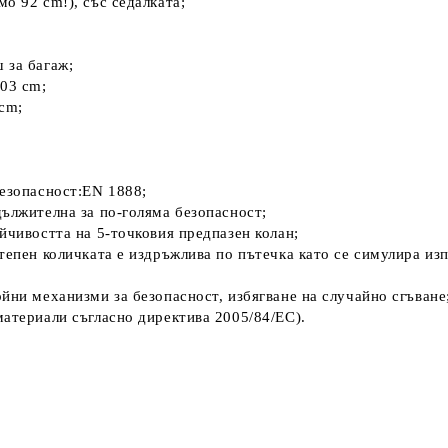
о 92 cm!), със седалката;
 за багаж;
103 cm;
 cm;
безопасност:EN 1888;
дължителна за по-голяма безопасност;
йчивостта на 5-точковия предпазен колан;
тепен количката е издръжлива по пътечка като се симулира изп
йни механизми за безопасност, избягване на случайно сгъване
материали съгласно директива 2005/84/ЕС).