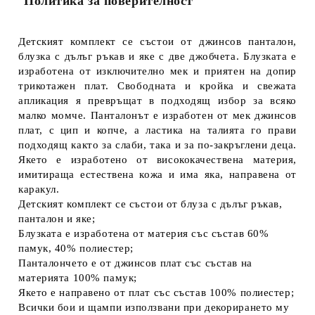
Политика за поверителност
Детският комплект се състои от джинсов панталон,
блузка с дълъг ръкав и яке с две джобчета. Блузката е
изработена от изключително мек и приятен на допир
трикотажен плат. Свободната и кройка и свежата
апликация я превръщат в подходящ избор за всяко
малко момче. Панталонът е изработен от мек джинсов
плат, с цип и копче, а ластика на талията го прави
подходящ както за слаби, така и за по-закръглени деца.
Якето е изработено от висококачествена материя,
имитираща естествена кожа и има яка, направена от
каракул.
Детският комплект се състои от блуза с дълъг ръкав,
панталон и яке;
Блузката е изработена от материя със състав 60%
памук, 40% полиестер;
Панталончето е от джинсов плат със състав на
материята 100% памук;
Якето е направено от плат със състав 100% полиестер;
Всички бои и щампи използвани при декорирането му