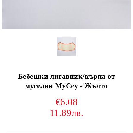
Бебешки лигавник/кърпа от
муселин MyCey - Жълто
€6.08
11.89лв.