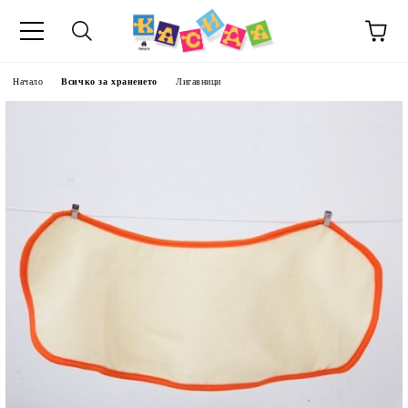
Начало
Всичко за храненето
Лигавници