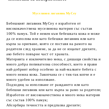
Муселинов лигавник MyCey
Бебешкият лигавник MyCey е изработен от
висококачествена муселинова материя със състав
100% памук. Той е нежен към бебешката кожа и може
да се използва или като бебешки лигавник или като
кърпа за оригване, която се поставя на рамото на
родителя след хранене, за да не се изцапат дрехите,
ако бебето повърне част от храната.
Материята е изключително мека, с дишащи свойства и
много добра попивателна способност, което я прави
най-добрият избор особено за най-малките бебета с
много нежна кожа. Закопчава се с тик-так копче и е
много удобен за използване.
Подходящ за използване от раждането или като
бебешки лигавник или като кърпа за рамо за родителя;
Изработен от висококачествена и много мека материя
със състав 100% памук;
Абсорбира течността и предпазва дрехите;