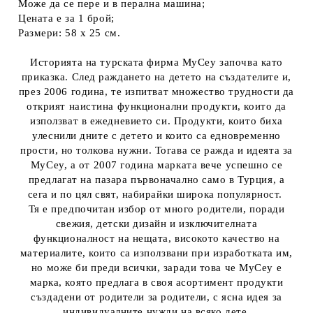
Може да се пере и в перална машина;
Цената е за 1 брой;
Размери: 58 х 25 см.
Историята на турската фирма MyCey започва като
приказка. След раждането на детето на създателите и,
през 2006 година, те изпитват множество трудности да
открият наистина функционални продукти, които да
използват в ежедневието си. Продукти, които биха
улеснили дните с детето и които са едновременно
прости, но толкова нужни. Тогава се ражда и идеята за
MyCey, а от 2007 година марката вече успешно се
предлагат на пазара първоначално само в Турция, а
сега и по цял свят, набирайки широка популярност.
Тя е предпочитан избор от много родители, поради
свежия, детски дизайн и изключителната
функционалност на нещата, високото качество на
материалите, които са използвани при изработката им,
но може би преди всички, заради това че MyCey е
марка, която предлага в своя асортимент продукти
създадени от родители за родители, с ясна идея за
индивидуалните нужди на всяко дете.