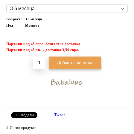
Възраст:
3+ месеца
Пол:
Момиче
Поръчки над 45 евро. безплатна доставка
Добави в желани
П
оръчки под 45 лв. - доставка 3,50 евро.
Tweet
Сподели
Оцени продукта