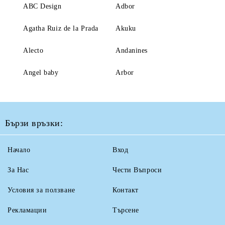
ABC Design
Adbor
Agatha Ruiz de la Prada
Akuku
Alecto
Andanines
Angel baby
Arbor
Бързи връзки:
Начало
Вход
За Нас
Чести Въпроси
Условия за ползване
Контакт
Рекламации
Търсене