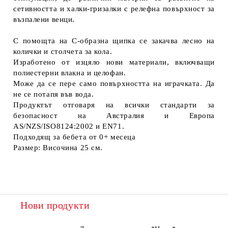
сетивността и халки-гризалки с релефна повърхност за
възпалени венци.
С помощта на C-образна щипка се закачва лесно на
колички и столчета за кола.
Изработено от изцяло нови материали, включващи
полиестерни влакна и целофан.
Може да се пере само повърхността на играчката. Да
не се потапя във вода.
Продуктът отговаря на всички стандарти за
безопасност на Австралия и Европа
AS/NZS/ISO8124:2002 и EN71.
Подходящ за бебета от 0+ месеца
Размер: Височина 25 см.
Нови продукти