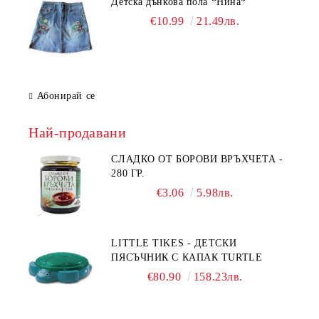
Детска дънкова пола *Нина*
€10.99
21.49лв.
Абонирай се
Най-продавани
СЛАДКО ОТ БОРОВИ ВРЪХЧЕТА -
280 ГР.
€3.06
5.98лв.
LITTLE TIKES - ДЕТСКИ
ПЯСЪЧНИК С КАПАК TURTLE
€80.90
158.23лв.