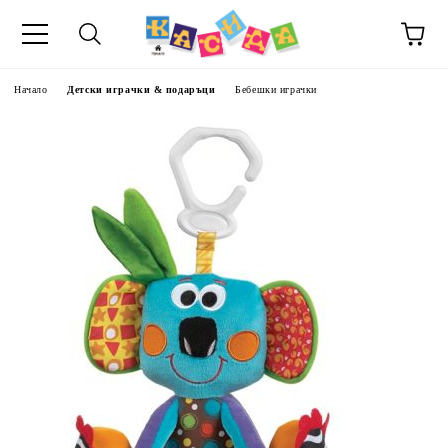
Начало
Детски играчки & подаръци
Бебешки играчки