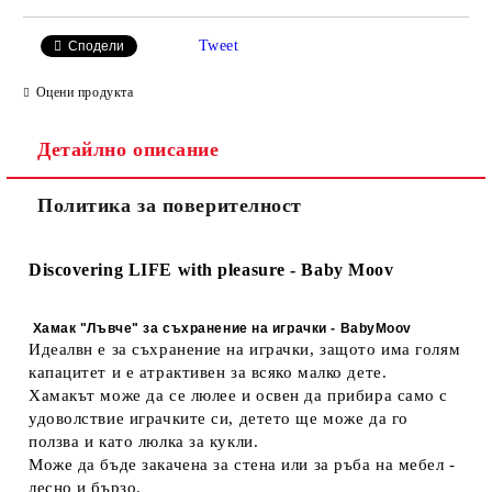
Tweet
Сподели
Оцени продукта
Детайлно описание
Политика за поверителност
Discovering LIFE with pleasure - Baby Moov
Хамак "Лъвче" за съхранение на играчки - BabyMoov
Идеалвн е за съхранение на играчки, защото има голям
капацитет и е атрактивен за всяко малко дете.
Хамакът може да се люлее и освен да прибира само с
удоволствие играчките си, детето ще може да го
ползва и като люлка за кукли.
Може да бъде закачена за стена или за ръба на мебел -
лесно и бързо.