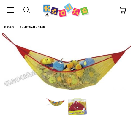
Начало
За детската стая