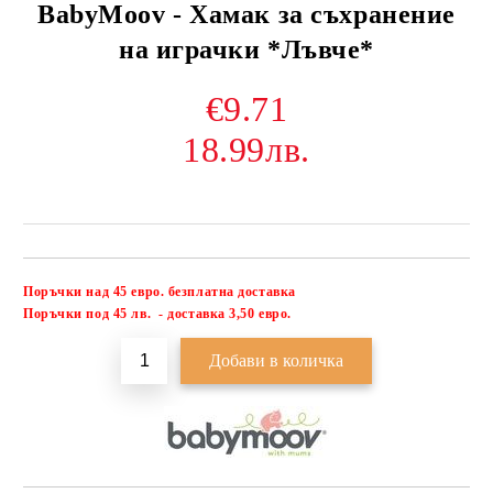
BabyMoov - Хамак за съхранение
на играчки *Лъвче*
€9.71
18.99лв.
Поръчки над 45 евро. безплатна доставка
Добави в желани
П
оръчки под 45 лв. - доставка 3,50 евро.