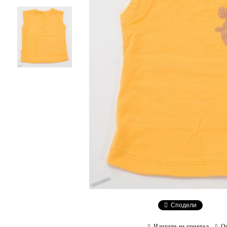
Сподели
Изпрати на приятел
О