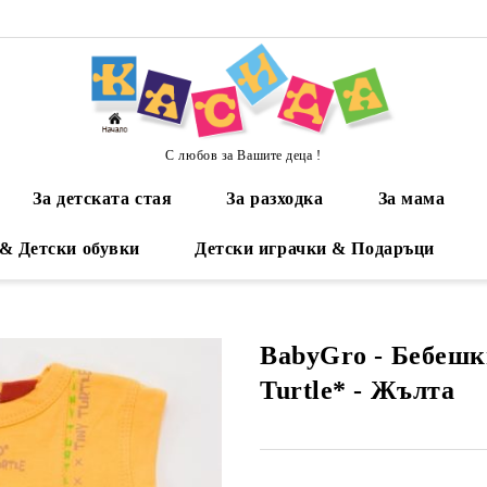
С любов за Вашите деца !
За детската стая
За разходка
За мама
 & Детски обувки
Детски играчки & Подаръци
BabyGro - Бебешк
Turtle* - Жълта