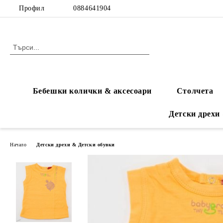
Профил
0884641904
Бебешки колички & аксесоари
Столчета
Детски дрехи
Начало
Детски дрехи & Детски обувки