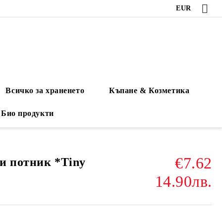
EUR
Всичко за храненето
Къпане & Козметика
Био продукти
€7.62
и потник *Tiny
14.90лв.