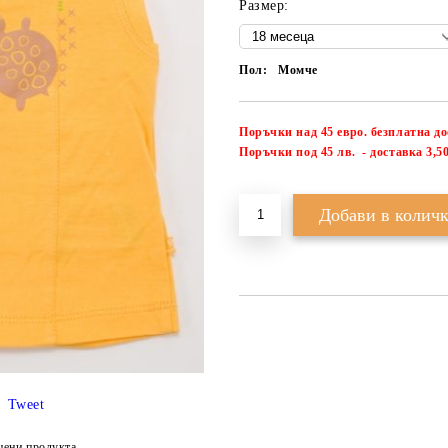
Размер:
Пол:
Момче
Поръчки над 45 евро. безплатна д
П
оръчки под 45 лв. - доставка 3,50
Tweet
цени продукта