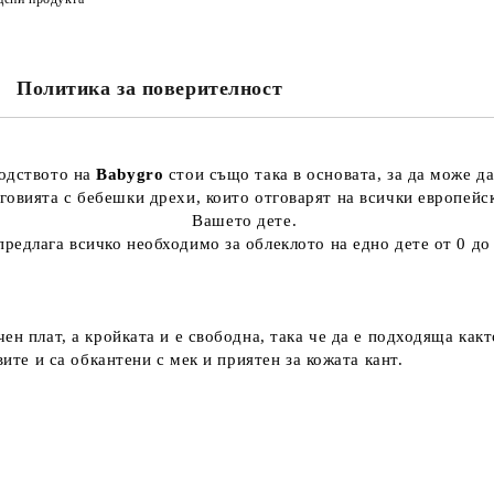
Политика за поверителност
водството на
Babygro
стои също така в основата, за да може да
овията с бебешки дрехи, които отговарят на всички европейск
Вашето дете.
редлага всичко необходимо за облеклото на едно дете от 0 до
н плат, а кройката и е свободна, така че да е подходяща както
вите и са обкантени с мек и приятен за кожата кант.
;