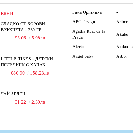
авани
Гама Органика
-
ABC Design
Adbor
СЛАДКО ОТ БОРОВИ
ВРЪХЧЕТА - 280 ГР.
Agatha Ruiz de la
Akuku
Prada
€3.06
5.98лв.
Alecto
Andanin
Angel baby
Arbor
LITTLE TIKES - ДЕТСКИ
ПЯСЪЧНИК С КАПАК
TURTLE
€80.90
158.23лв.
ЧАЙ ЗЕЛЕН
€1.22
2.39лв.