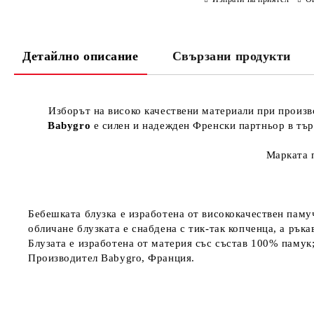
Детайлно описание
Свързани продукти
Изборът на високо качествени материали при произ
Babygro
е силен и надежден Френски партньор в търг
Марката п
Бебешката блузка е изработена от висококачествен памуче
обличане блузката е снабдена с тик-так копченца, а ръка
Блузата е изработена от материя със състав 100% памук
Производител Babygro, Франция.