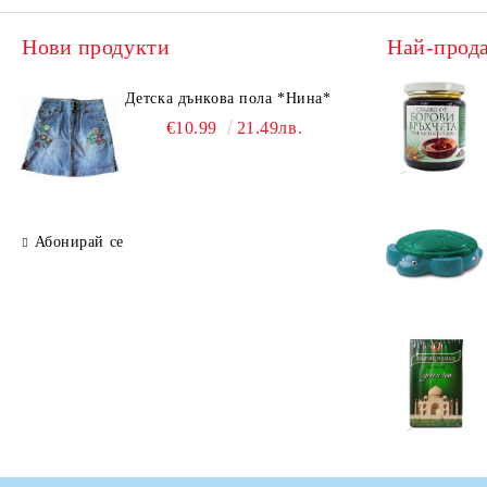
Нови продукти
Най-прод
Детска дънкова пола *Нина*
€10.99
21.49лв.
Абонирай се